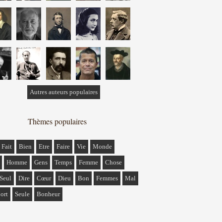
Autres auteurs populaires
Thèmes populaires
Fait
Bien
Etre
Faire
Vie
Monde
Homme
Gens
Temps
Femme
Chose
Seul
Dire
Cœur
Dieu
Bon
Femmes
Mal
ort
Seule
Bonheur