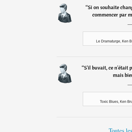
“
Si on souhaite change
commencer par mo
Le Dramaturge, Ken Bru
“
S'il buvait, ce n'était
mais bien
Toxic Blues, Ken Bru
Toutes le