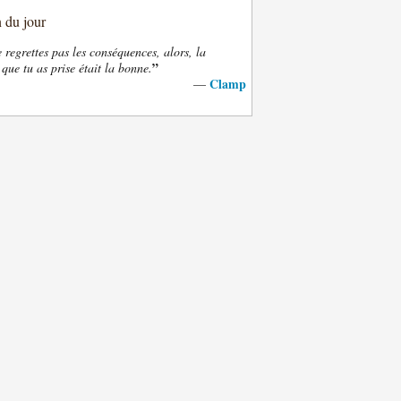
n du jour
e regrettes pas les conséquences, alors, la
”
 que tu as prise était la bonne.
Clamp
—