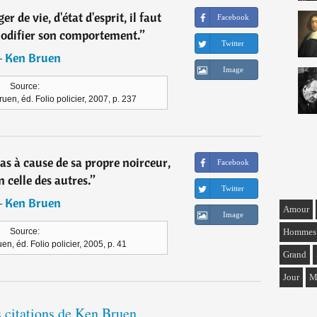
r de vie, d'état d'esprit, il faut
Facebook
difier son comportement.
”
Twitter
―
Ken Bruen
Image
Source:
en, éd. Folio policier, 2007, p. 237
 pas à cause de sa propre noirceur,
Facebook
 celle des autres.
”
Twitter
―
Ken Bruen
Amour
Image
Hommes
Source:
en, éd. Folio policier, 2005, p. 41
Grand
Jour
M
s citations de Ken Bruen