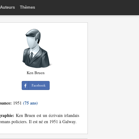
Auteurs
Thèmes
Ken Bruen
Facebook
ssance:
(75 ans)
1951
graphie:
Ken Bruen est un écrivain irlandais
omans policiers. Il est né en 1951 à Galway.