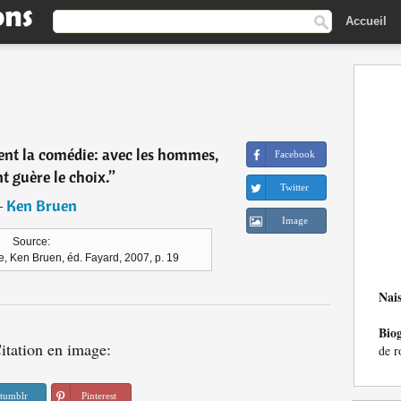
Accueil
ent la comédie: avec les hommes,
Facebook
nt guère le choix.
”
Twitter
―
Ken Bruen
Image
Source:
e, Ken Bruen, éd. Fayard, 2007, p. 19
Nai
Bio
itation en image:
de r
tumblr
Pinterest