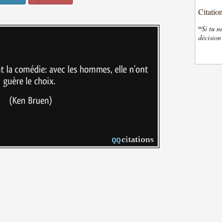
Citatio
“
Si tu n
décision