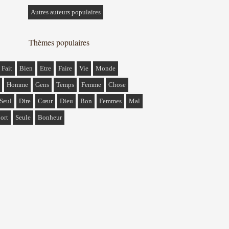
Autres auteurs populaires
Thèmes populaires
Fait
Bien
Etre
Faire
Vie
Monde
Homme
Gens
Temps
Femme
Chose
Seul
Dire
Cœur
Dieu
Bon
Femmes
Mal
ort
Seule
Bonheur