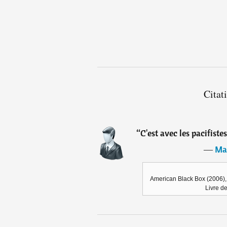
Citat
“
C'est avec les pacifiste
―
Ma
American Black Box (2006), M
Livre d