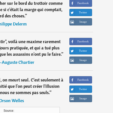
her sur le bord du trottoir comme
Facebook
 si c'était la marge qui comptait,
Twitter
rd des choses.
”
Image
hilippe Delerm
ntir", voilà une maxime rarement
Facebook
ours pratiquée, et qui a tué plus
Twitter
 les assassins n'ont pu le faire.
”
Image
-Auguste Chartier
l, on meurt seul. C'est seulement à
Facebook
itié que l'on peut créer l'illusion
Twitter
ous ne sommes pas seuls.
”
Image
Orson Welles
Source: