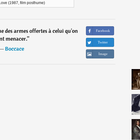
ove (1987, film posthume)
e des armes offertes à celui qu'on
Facebook
nt menacer.
”
Twitter
―
Boccace
Image