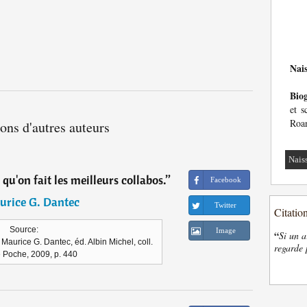
Nai
Bio
et s
Roan
ions d'autres auteurs
Nais
s qu'on fait les meilleurs collabos.
”
Facebook
urice G. Dantec
Twitter
Citatio
Source:
Image
“
Si un a
aurice G. Dantec, éd. Albin Michel, coll.
regarde 
e Poche, 2009, p. 440