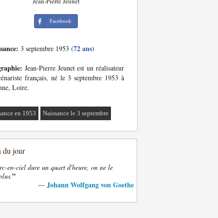
Jean-Pierre Jeunet
Facebook
ssance:
(72 ans)
3 septembre 1953
graphie:
Jean-Pierre Jeunet est un réalisateur
cénariste français, né le 3 septembre 1953 à
ne, Loire.
sance en 1953
Naissance le 3 septembre
n du jour
rc-en-ciel dure un quart d'heure, on ne le
”
plus.
Johann Wolfgang von Goethe
—