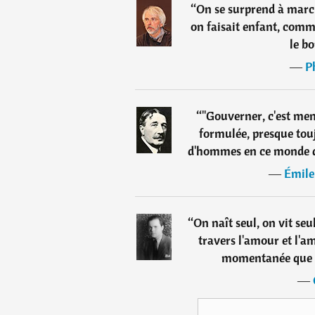
“
On se surprend à marc
on faisait enfant, comme
le bo
―
P
“
"Gouverner, c'est me
formulée, presque touj
d'hommes en ce monde que
―
Émile
“
On naît seul, on vit seu
travers l'amour et l'am
momentanée que n
―