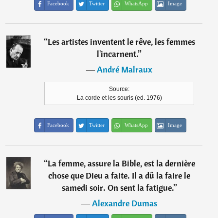
Facebook
Twitter
WhatsApp
Image
“
Les artistes inventent le rêve, les femmes
l'incarnent.
”
―
André Malraux
Source:
La corde et les souris (ed. 1976)
Facebook
Twitter
WhatsApp
Image
“
La femme, assure la Bible, est la dernière
chose que Dieu a faite. Il a dû la faire le
samedi soir. On sent la fatigue.
”
―
Alexandre Dumas