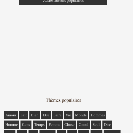
Autres auteurs populaires
Thèmes populaires
Amour
Fait
Bien
Etre
Faire
Vie
Monde
Hommes
Homme
Gens
Temps
Femme
Chose
Grand
Seul
Dire