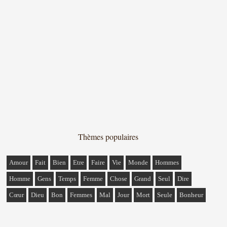
Thèmes populaires
Amour
Fait
Bien
Etre
Faire
Vie
Monde
Hommes
Homme
Gens
Temps
Femme
Chose
Grand
Seul
Dire
Cœur
Dieu
Bon
Femmes
Mal
Jour
Mort
Seule
Bonheur