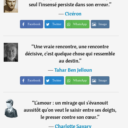
seul l'insensé persiste dans son erreur.
”
―
Cicéron
Facebook
Twitter
WhatsApp
Image
“
Une vraie rencontre, une rencontre
décisive, c'est quelque chose qui ressemble
au destin.
”
―
Tahar Ben Jelloun
Facebook
Twitter
WhatsApp
Image
“
L'amour : un mirage qui s'évanouit
aussitôt qu'on veut le saisir entre ses doigts,
le presser contre son cœur.
”
―
Charlotte Savary