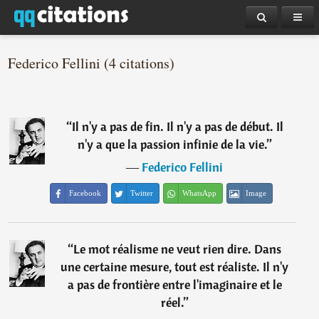
Federico Fellini (4 citations)
“
Il n'y a pas de fin. Il n'y a pas de début. Il
n'y a que la passion infinie de la vie.
”
―
Federico Fellini
Facebook
Twitter
WhatsApp
Image
“
Le mot réalisme ne veut rien dire. Dans
une certaine mesure, tout est réaliste. Il n'y
a pas de frontière entre l'imaginaire et le
réel.
”