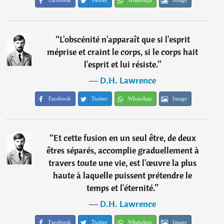
Facebook
Twitter
WhatsApp
Image
“
L'obscénité n'apparaît que si l'esprit
méprise et craint le corps, si le corps hait
l'esprit et lui résiste.
”
―
D.H. Lawrence
Facebook
Twitter
WhatsApp
Image
“
Et cette fusion en un seul être, de deux
êtres séparés, accomplie graduellement à
travers toute une vie, est l'œuvre la plus
haute à laquelle puissent prétendre le
temps et l'éternité.
”
―
D.H. Lawrence
Facebook
Twitter
WhatsApp
Image