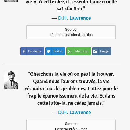
vie ». A cette idée, il ressentait une cruelle
satisfaction.
”
―
D.H. Lawrence
Source:
L'homme qui aimait les îles
Facebook
Twitter
WhatsApp
Image
“
Cherchons la vie où on peut la trouver.
Quand nous l'aurons trouvée, la vie
résoudra tous les problèmes. Luttez pour le
fragile épanouissement de la vie. Et dans
cette lutte-là, ne cédez jamais.
”
―
D.H. Lawrence
Source:
Le serpent à plumes