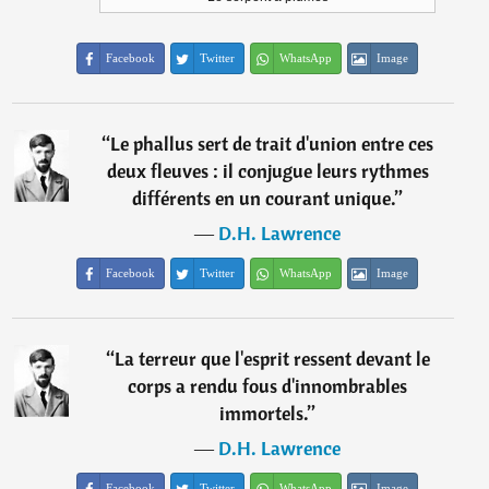
Facebook
Twitter
WhatsApp
Image
“
Le phallus sert de trait d'union entre ces
deux fleuves : il conjugue leurs rythmes
différents en un courant unique.
”
―
D.H. Lawrence
Facebook
Twitter
WhatsApp
Image
“
La terreur que l'esprit ressent devant le
corps a rendu fous d'innombrables
immortels.
”
―
D.H. Lawrence
Facebook
Twitter
WhatsApp
Image