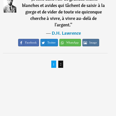
blanches et avides qui tâchent de saisir à la
gorge et de vider de toute vie quiconque
cherche à vivre, à vivre au-delà de
l'argent.
”
―
D.H. Lawrence
Facebook
Twitter
WhatsApp
Image
1
2