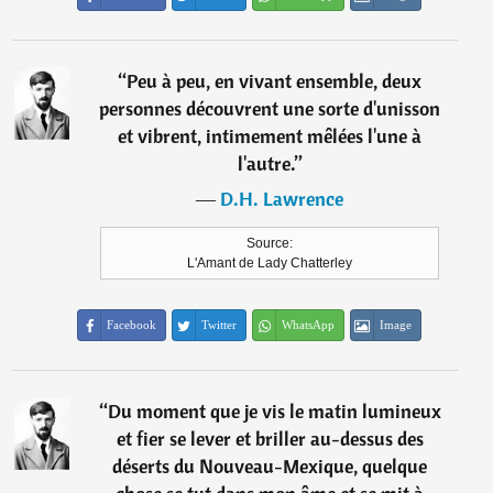
“
Peu à peu, en vivant ensemble, deux
personnes découvrent une sorte d'unisson
et vibrent, intimement mêlées l'une à
l'autre.
”
―
D.H. Lawrence
Source:
L'Amant de Lady Chatterley
Facebook
Twitter
WhatsApp
Image
“
Du moment que je vis le matin lumineux
et fier se lever et briller au-dessus des
déserts du Nouveau-Mexique, quelque