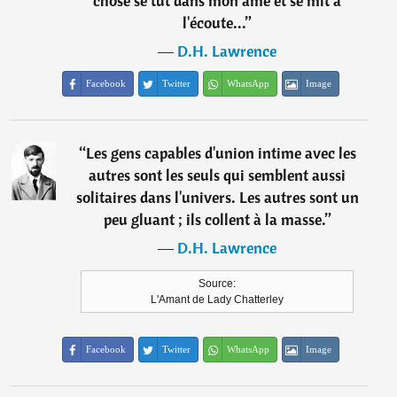
chose se tut dans mon âme et se mit à
l'écoute...
”
―
D.H. Lawrence
Facebook
Twitter
WhatsApp
Image
“
Les gens capables d'union intime avec les
autres sont les seuls qui semblent aussi
solitaires dans l'univers. Les autres sont un
peu gluant ; ils collent à la masse.
”
―
D.H. Lawrence
Source:
L'Amant de Lady Chatterley
Facebook
Twitter
WhatsApp
Image