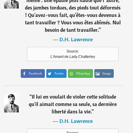
même : une épaule plus haute que l' autre,
des jambes tordues, des pieds tout déformés
! Qu'avez-vous fait, qu'êtes-vous devenus à
tant travailler ? Vous vous êtes abîmés. Nul
besoin de tant travailler.
”
―
D.H. Lawrence
Source:
L'Amant de Lady Chatterley
Facebook
Twitter
WhatsApp
Image
“
Il lui en voulait de violer cette solitude
qu'il aimait comme sa seule, sa dernière
liberté dans la vie.
”
―
D.H. Lawrence