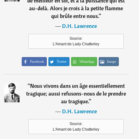
de meilleur en soi, et à la puissance qui est
au-delà. Alors je crois à la petite flamme
qui brûle entre nous.
”
―
D.H. Lawrence
Source:
L'Amant de Lady Chatterley
Facebook
Twitter
WhatsApp
Image
“
Nous vivons dans un âge essentiellement
tragique; aussi refusons-nous de le prendre
au tragique.
”
―
D.H. Lawrence
Source:
L'Amant de Lady Chatterley