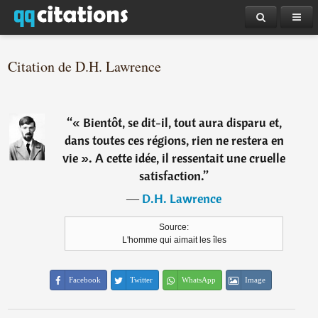
Citation de D.H. Lawrence
“
« Bientôt, se dit-il, tout aura disparu et,
dans toutes ces régions, rien ne restera en
vie ». A cette idée, il ressentait une cruelle
satisfaction.
”
―
D.H. Lawrence
Source:
L'homme qui aimait les îles
Facebook
Twitter
WhatsApp
Image