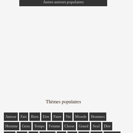
Autres auteurs populaires
Thèmes populaires
Amour
Fait
Bien
Etre
Faire
Vie
Monde
Hommes
Homme
Gens
Temps
Femme
Chose
Grand
Seul
Dire