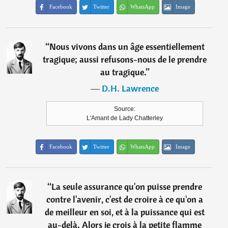
Facebook
Twitter
WhatsApp
Image
“
Nous vivons dans un âge essentiellement
tragique; aussi refusons-nous de le prendre
au tragique.
”
―
D.H. Lawrence
Source:
L'Amant de Lady Chatterley
Facebook
Twitter
WhatsApp
Image
“
La seule assurance qu'on puisse prendre
contre l'avenir, c'est de croire à ce qu'on a
de meilleur en soi, et à la puissance qui est
au-delà. Alors je crois à la petite flamme