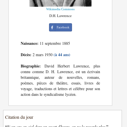
Wikimedia Commons
D.H. Lawrence
Facebook
Naissance:
11 septembre 1885
Décès:
(à 44 ans)
2 mars 1930
Biographie:
David Herbert Lawrence, plus
connu comme D. H. Lawrence, est un écrivain
britannique, auteur de nouvelles, romans,
poèmes, pièces de théâtre, essais, livres de
voyage, traductions et lettres et célèbre pour son
action dans le syndicalisme lycéen.
Citation du jour
“
”
Si un arc-en-ciel dure un quart d'heure, on ne le regarde plus.