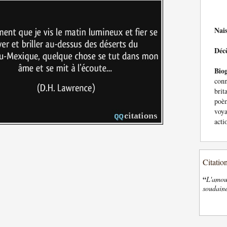
Nai
Déc
Bio
con
bri
poè
voya
acti
Citatio
“
L'amour
soudaine