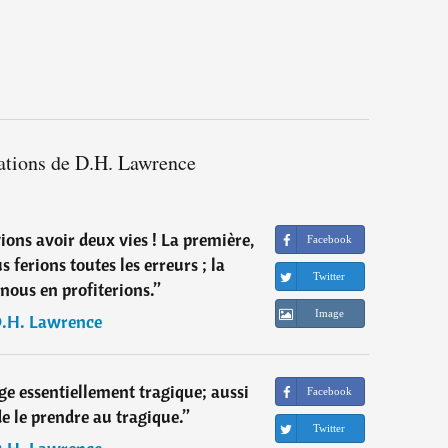
tations de D.H. Lawrence
ons avoir deux vies ! La première,
Facebook
 ferions toutes les erreurs ; la
Twitter
nous en profiterions.
”
Image
.H. Lawrence
e essentiellement tragique; aussi
Facebook
e le prendre au tragique.
”
Twitter