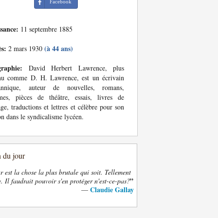
Facebook
ssance:
11 septembre 1885
ès:
(à 44 ans)
2 mars 1930
graphie:
David Herbert Lawrence, plus
nu comme D. H. Lawrence, est un écrivain
tannique, auteur de nouvelles, romans,
mes, pièces de théâtre, essais, livres de
ge, traductions et lettres et célèbre pour son
on dans le syndicalisme lycéen.
n du jour
 est la chose la plus brutale qui soit. Tellement
”
. Il faudrait pouvoir s'en protéger n'est-ce-pas?
Claudie Gallay
—