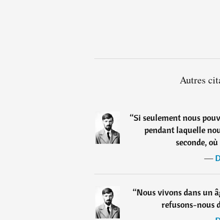
Autres ci
“
Si seulement nous pouvi
pendant laquelle nous
seconde, où 
―
D
“
Nous vivons dans un âg
refusons-nous d