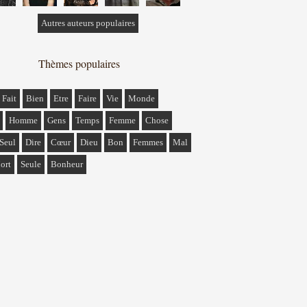
Autres auteurs populaires
Thèmes populaires
Fait
Bien
Etre
Faire
Vie
Monde
Homme
Gens
Temps
Femme
Chose
Seul
Dire
Cœur
Dieu
Bon
Femmes
Mal
ort
Seule
Bonheur