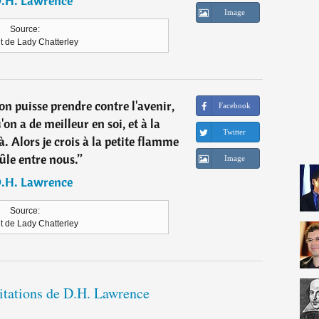
.H. Lawrence
Image
Source:
t de Lady Chatterley
on puisse prendre contre l'avenir,
Facebook
u'on a de meilleur en soi, et à la
Twitter
. Alors je crois à la petite flamme
ûle entre nous.
”
Image
.H. Lawrence
Source:
t de Lady Chatterley
citations de D.H. Lawrence