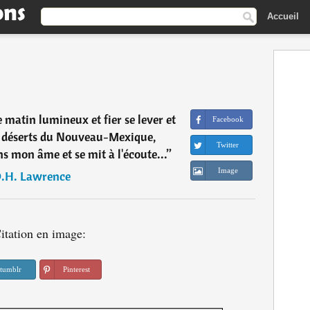
Accueil
 matin lumineux et fier se lever et
Facebook
es déserts du Nouveau-Mexique,
Twitter
s mon âme et se mit à l'écoute...
”
Image
.H. Lawrence
itation en image:
tumblr
Pinterest