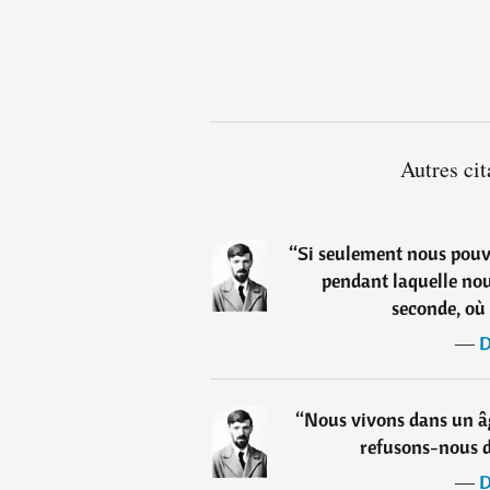
Autres ci
“
Si seulement nous pouvi
pendant laquelle nous
seconde, où 
―
D
“
Nous vivons dans un âg
refusons-nous d
―
D