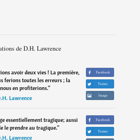
tations de D.H. Lawrence
ons avoir deux vies ! La première,
Facebook
 ferions toutes les erreurs ; la
Twitter
nous en profiterions.
”
Image
.H. Lawrence
e essentiellement tragique; aussi
Facebook
e le prendre au tragique.
”
Twitter
.H. Lawrence