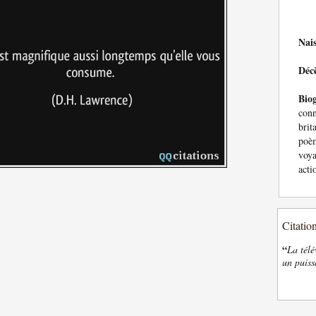
Nai
Déc
Bio
con
bri
poè
voya
acti
Citatio
“
La télé
un puiss