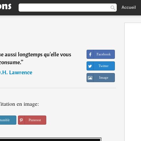
Accueil
ue aussi longtemps qu'elle vous
Facebook
consume.
”
Twitter
.H. Lawrence
Image
itation en image:
tumblr
Pinterest