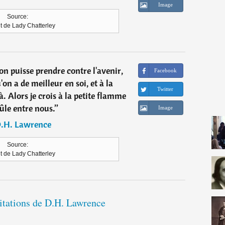
Image
Source:
t de Lady Chatterley
on puisse prendre contre l'avenir,
Facebook
u'on a de meilleur en soi, et à la
Twitter
. Alors je crois à la petite flamme
ûle entre nous.
”
Image
.H. Lawrence
Source:
t de Lady Chatterley
citations de D.H. Lawrence