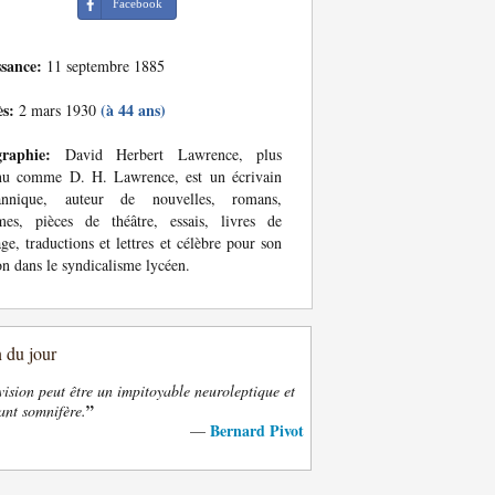
Facebook
ssance:
11 septembre 1885
ès:
(à 44 ans)
2 mars 1930
graphie:
David Herbert Lawrence, plus
nu comme D. H. Lawrence, est un écrivain
tannique, auteur de nouvelles, romans,
mes, pièces de théâtre, essais, livres de
ge, traductions et lettres et célèbre pour son
on dans le syndicalisme lycéen.
n du jour
vision peut être un impitoyable neuroleptique et
”
ant somnifère.
Bernard Pivot
—