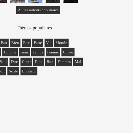
Autres auteurs populaires
Thèmes populaires
Fait
Bien
Etre
Faire
Vie
Monde
Homme
Gens
Temps
Femme
Chose
Seul
Dire
Cœur
Dieu
Bon
Femmes
Mal
ort
Seule
Bonheur