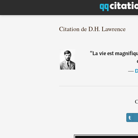
Citation de D.H. Lawrence
“
La vie est magnifiq
―
D
C