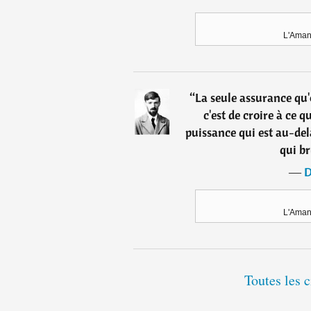
L'Aman
“
La seule assurance qu'
c'est de croire à ce q
puissance qui est au-delà
qui br
―
D
L'Aman
Toutes les 