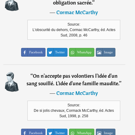
obligation sacrée.
”
―
Cormac McCarthy
Source:
L'obscurité du dehors, Cormac McCarthy, éd. Actes
Sud, 2008, p. 46
Facebook
Twitter
WhatsApp
Image
“
On n'accepte pas volontiers l'idée d'un
sang souillé. L'idée d'une famille maudite.
”
―
Cormac McCarthy
Source:
De si jolis chevaux, Cormack McCarthy, éd. Actes
Sud, 1998, p. 258
Facebook
Twitter
WhatsApp
Image