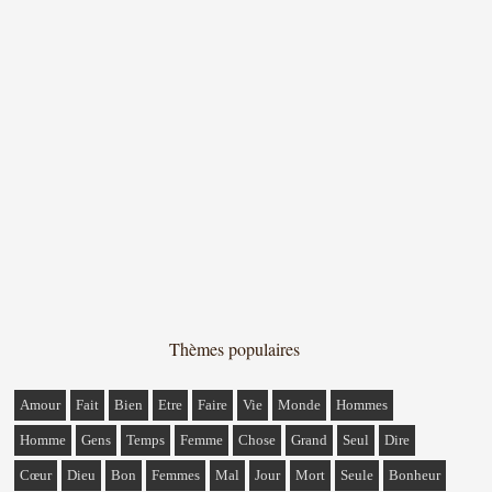
Thèmes populaires
Amour
Fait
Bien
Etre
Faire
Vie
Monde
Hommes
Homme
Gens
Temps
Femme
Chose
Grand
Seul
Dire
Cœur
Dieu
Bon
Femmes
Mal
Jour
Mort
Seule
Bonheur