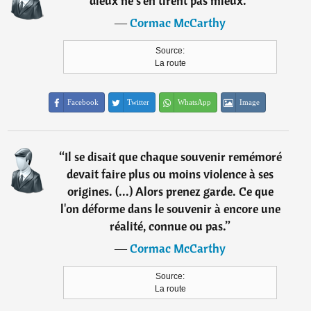
dieux ne s'en tirent pas mieux.
”
―
Cormac McCarthy
Source:
La route
Facebook
Twitter
WhatsApp
Image
“
Il se disait que chaque souvenir remémoré
devait faire plus ou moins violence à ses
origines. (...) Alors prenez garde. Ce que
l'on déforme dans le souvenir à encore une
réalité, connue ou pas.
”
―
Cormac McCarthy
Source:
La route