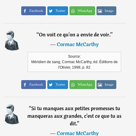
Facebook
Twitter
WhatsApp
Image
“
On voit ce qu'on a envie de voir.
”
―
Cormac McCarthy
Source:
Méridien de sang, Cormac McCarthy, éd. Éditions de
l'Olivier, 1998, p. 82
Facebook
Twitter
WhatsApp
Image
“
Si tu manques aux petites promesses tu
manqueras aux grandes, c'est ce que tu as
dit.
”
―
Cormac McCarthy