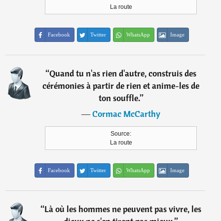
La route
Facebook
Twitter
WhatsApp
Image
“
Quand tu n'as rien d'autre, construis des
cérémonies à partir de rien et anime-les de
ton souffle.
”
―
Cormac McCarthy
Source:
La route
Facebook
Twitter
WhatsApp
Image
“
Là où les hommes ne peuvent pas vivre, les