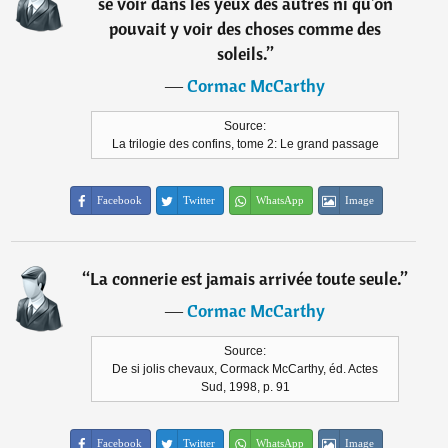
se voir dans les yeux des autres ni qu'on
pouvait y voir des choses comme des
soleils.
”
―
Cormac McCarthy
Source:
La trilogie des confins, tome 2: Le grand passage
Facebook
Twitter
WhatsApp
Image
“
La connerie est jamais arrivée toute seule.
”
―
Cormac McCarthy
Source:
De si jolis chevaux, Cormack McCarthy, éd. Actes
Sud, 1998, p. 91
Facebook
Twitter
WhatsApp
Image