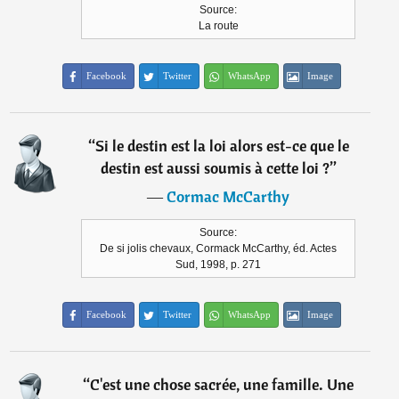
Source:
La route
Facebook
Twitter
WhatsApp
Image
“
Si le destin est la loi alors est-ce que le
destin est aussi soumis à cette loi ?
”
―
Cormac McCarthy
Source:
De si jolis chevaux, Cormack McCarthy, éd. Actes
Sud, 1998, p. 271
Facebook
Twitter
WhatsApp
Image
“
C'est une chose sacrée, une famille. Une