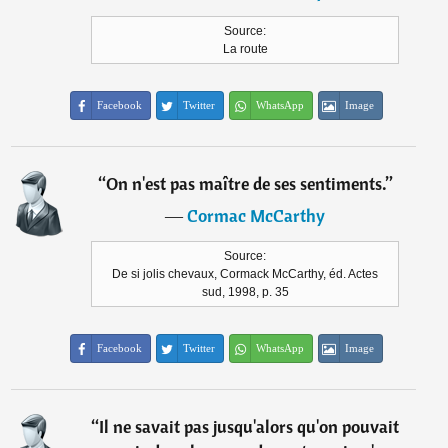
Source:
La route
Facebook
Twitter
WhatsApp
Image
“
On n'est pas maître de ses sentiments.
”
―
Cormac McCarthy
Source:
De si jolis chevaux, Cormack McCarthy, éd. Actes
sud, 1998, p. 35
Facebook
Twitter
WhatsApp
Image
“
Il ne savait pas jusqu'alors qu'on pouvait