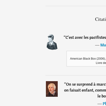
Citat
“
C'est avec les pacifiste
―
Ma
American Black Box (2006), M
Livre d
“
On se surprend à marc
on faisait enfant, comme
le bo
―
P