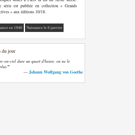
e série est publiée en collection « Grands
ctives » aux éditions 10/18.
sance en 1940
Naissance le 6 janvier
n du jour
rc-en-ciel dure un quart d'heure, on ne le
”
plus.
Johann Wolfgang von Goethe
—