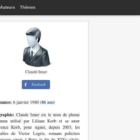
Auteurs
Thèmes
Claude Izner
Facebook
ssance:
(86 ans)
6 janvier 1940
graphie:
Claude Izner est le nom de plume
mun utilisé par Liliane Korb et sa sœur
rence Korb, pour signer, depuis 2003, les
uêtes de Victor Legris, romans policiers
oriques situés à Paris la fin du XIXe siècle.