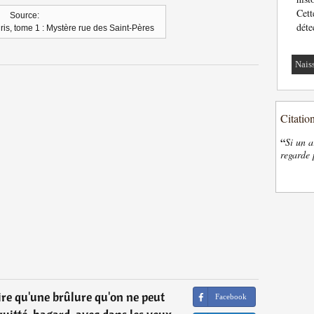
Cett
Source:
déte
is, tome 1 : Mystère rue des Saint-Pères
Nais
Citatio
“
Si un a
regarde 
ire qu'une brûlure qu'on ne peut
Facebook