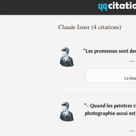
Claude Izner (4 citations)
“
Les promesses sont des
―
Le léo
“
- Quand les peintres
photographie aussi est 
―