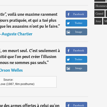
Hommes
ntir", voilà une maxime rarement
Grand
Facebook
ours pratiquée, et qui a tué plus
Jour
M
Twitter
 les assassins n'ont pu le faire.
”
Image
-Auguste Chartier
l, on meurt seul. C'est seulement à
Facebook
itié que l'on peut créer l'illusion
Twitter
ous ne sommes pas seuls.
”
Image
Orson Welles
Source:
ove (1987, film posthume)
e des armes offertes à celui qu'on
Facebook