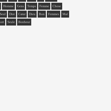
Homme
Gens
Temps
Femme
Chose
Seul
Dire
Cœur
Dieu
Bon
Femmes
Mal
ort
Seule
Bonheur