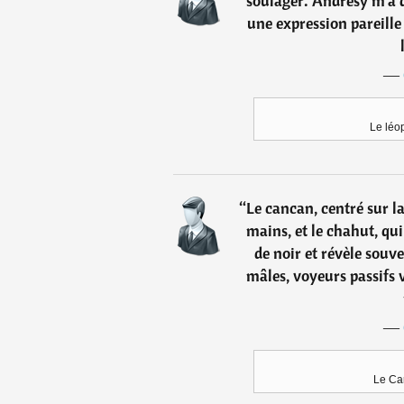
soulager. Andrésy m'a q
une expression pareille
―
Le léo
“
Le cancan, centré sur la
mains, et le chahut, qu
de noir et révèle souve
mâles, voyeurs passifs 
―
Le Ca