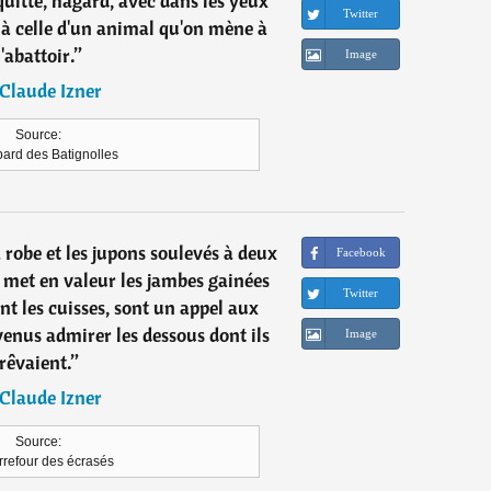
uitté, hagard, avec dans les yeux
Twitter
 à celle d'un animal qu'on mène à
l'abattoir.
”
Image
Claude Izner
Source:
pard des Batignolles
 robe et les jupons soulevés à deux
Facebook
i met en valeur les jambes gainées
Twitter
nt les cuisses, sont un appel aux
venus admirer les dessous dont ils
Image
rêvaient.
”
Claude Izner
Source:
rrefour des écrasés