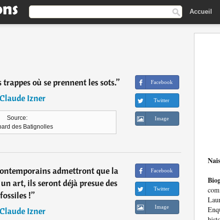
Accueil
 trappes où se prennent les sots.
”
Facebook
Claude Izner
Twitter
Source:
Image
pard des Batignolles
Nai
 contemporains admettront que la
Facebook
Bio
un art, ils seront déjà presue des
com
Twitter
fossiles !
”
Lau
Image
Enq
Claude Izner
hist