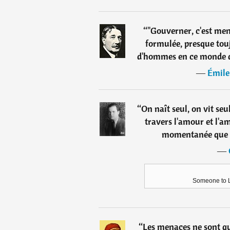
“
"Gouverner, c'est me
formulée, presque touj
d'hommes en ce monde que
―
Émile
“
On naît seul, on vit seu
travers l'amour et l'am
momentanée que n
―
Someone to L
“
Les menaces ne sont qu