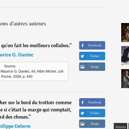
ions d'autres auteurs
s qu'on fait les meilleurs collabos.
”
Facebook
urice G. Dantec
Twitter
Source:
Image
aurice G. Dantec, éd. Albin Michel, coll.
e Poche, 2009, p. 440
her sur le bord du trottoir comme
Facebook
 si c'était la marge qui comptait,
Twitter
rd des choses.
”
Image
hilippe Delerm
Amour