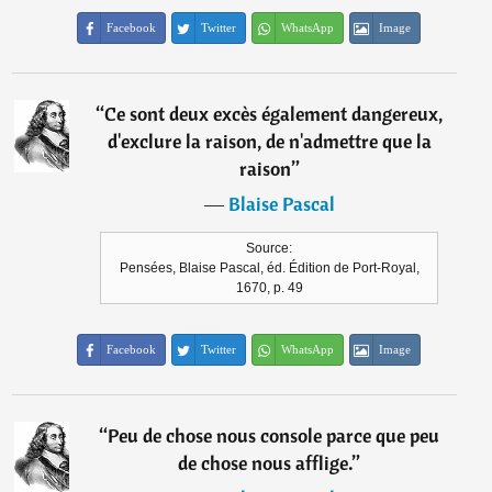
Facebook
Twitter
WhatsApp
Image
“
Ce sont deux excès également dangereux,
d'exclure la raison, de n'admettre que la
raison
”
―
Blaise Pascal
Source:
Pensées, Blaise Pascal, éd. Édition de Port-Royal,
1670, p. 49
Facebook
Twitter
WhatsApp
Image
“
Peu de chose nous console parce que peu
de chose nous afflige.
”