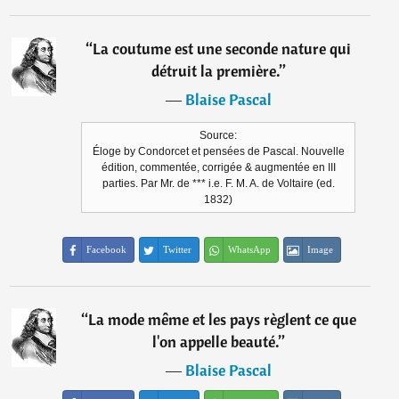
“
La coutume est une seconde nature qui
détruit la première.
”
―
Blaise Pascal
Source:
Éloge by Condorcet et pensées de Pascal. Nouvelle
édition, commentée, corrigée & augmentée en III
parties. Par Mr. de *** i.e. F. M. A. de Voltaire (ed.
1832)
Facebook
Twitter
WhatsApp
Image
“
La mode même et les pays règlent ce que
l'on appelle beauté.
”
―
Blaise Pascal