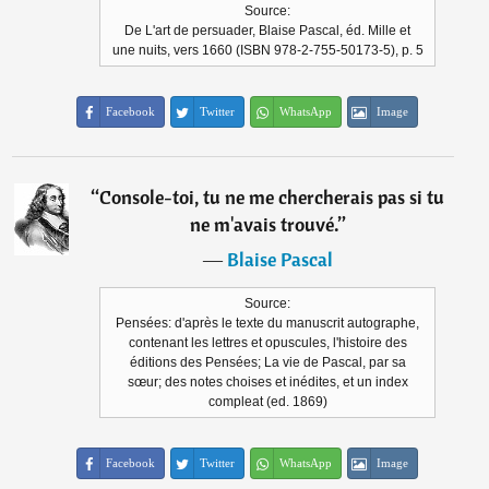
Source:
De L'art de persuader, Blaise Pascal, éd. Mille et
une nuits, vers 1660 (ISBN 978-2-755-50173-5), p. 5
Facebook
Twitter
WhatsApp
Image
“
Console-toi, tu ne me chercherais pas si tu
ne m'avais trouvé.
”
―
Blaise Pascal
Source:
Pensées: d'après le texte du manuscrit autographe,
contenant les lettres et opuscules, l'histoire des
éditions des Pensées; La vie de Pascal, par sa
sœur; des notes choises et inédites, et un index
compleat (ed. 1869)
Facebook
Twitter
WhatsApp
Image