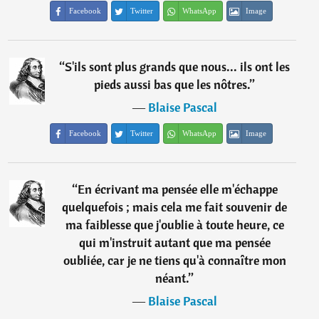
Facebook
Twitter
WhatsApp
Image
“
S'ils sont plus grands que nous... ils ont les
pieds aussi bas que les nôtres.
”
―
Blaise Pascal
Facebook
Twitter
WhatsApp
Image
“
En écrivant ma pensée elle m'échappe
quelquefois ; mais cela me fait souvenir de
ma faiblesse que j'oublie à toute heure, ce
qui m'instruit autant que ma pensée
oubliée, car je ne tiens qu'à connaître mon
néant.
”
―
Blaise Pascal