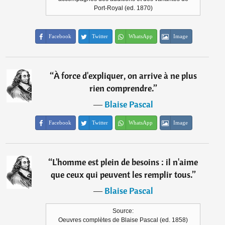
Port-Royal (ed. 1870)
Facebook
Twitter
WhatsApp
Image
“
À force d'expliquer, on arrive à ne plus
rien comprendre.
”
―
Blaise Pascal
Facebook
Twitter
WhatsApp
Image
“
L'homme est plein de besoins : il n'aime
que ceux qui peuvent les remplir tous.
”
―
Blaise Pascal
Source:
Oeuvres complètes de Blaise Pascal (ed. 1858)