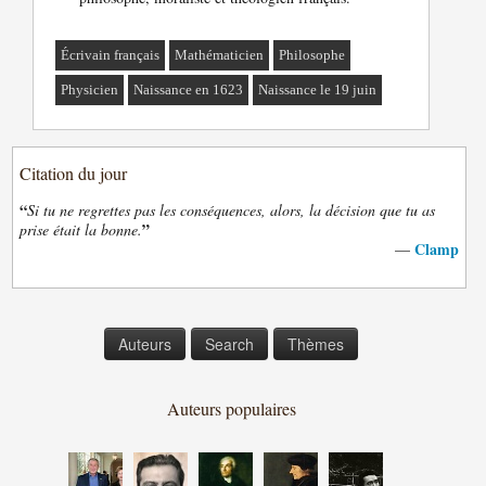
Écrivain français
Mathématicien
Philosophe
Physicien
Naissance en 1623
Naissance le 19 juin
Citation du jour
“
Si tu ne regrettes pas les conséquences, alors, la décision que tu as
”
prise était la bonne.
Clamp
—
Auteurs
Search
Thèmes
Auteurs populaires