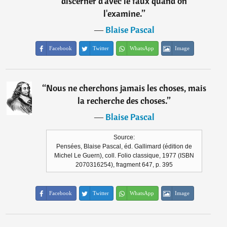
discerner d'avec le faux quand on
l'examine.
”
―
Blaise Pascal
Facebook
Twitter
WhatsApp
Image
“
Nous ne cherchons jamais les choses, mais
la recherche des choses.
”
―
Blaise Pascal
Source:
Pensées, Blaise Pascal, éd. Gallimard (édition de
Michel Le Guern), coll. Folio classique, 1977 (ISBN
2070316254), fragment 647, p. 395
Facebook
Twitter
WhatsApp
Image