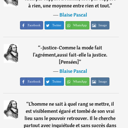
à rien, une moyenne entre rien et tout.
”
―
Blaise Pascal
Facebook
Twitter
WhatsApp
Image
“
-Justice-Comme la mode fait
l'agrément,aussi fait-elle la justice.
[Pensées]
”
―
Blaise Pascal
Facebook
Twitter
WhatsApp
Image
“
L'homme ne sait à quel rang se mettre, il
est visiblement égaré et tombé de son vrai
lieu sans le pouvoir retrouver. Il le cherche
partout avec inquiétude et sans succès dans