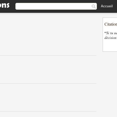
Accueil
Citatio
“
Si tu n
décision