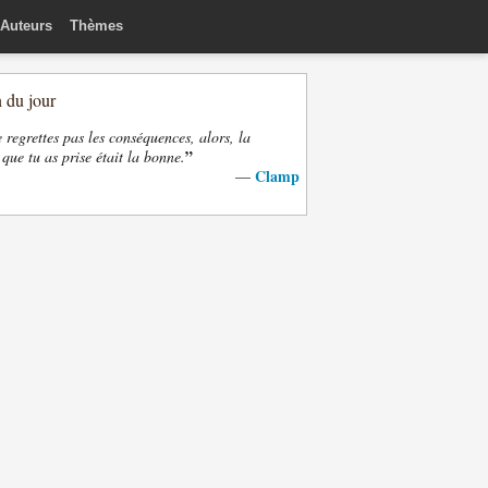
Auteurs
Thèmes
n du jour
e regrettes pas les conséquences, alors, la
”
 que tu as prise était la bonne.
Clamp
—