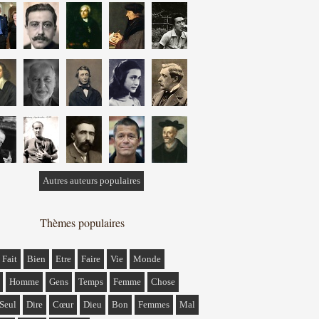
Autres auteurs populaires
Thèmes populaires
Fait
Bien
Etre
Faire
Vie
Monde
Homme
Gens
Temps
Femme
Chose
Seul
Dire
Cœur
Dieu
Bon
Femmes
Mal