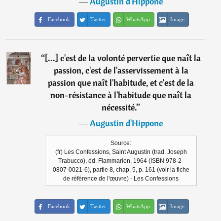
―
Augustin d'Hippone
Facebook
Twitter
WhatsApp
Image
“
[...] c'est de la volonté pervertie que naît la
passion, c'est de l'asservissement à la
passion que naît l'habitude, et c'est de la
non-résistance à l'habitude que naît la
nécessité.
”
―
Augustin d'Hippone
Source:
(fr) Les Confessions, Saint Augustin (trad. Joseph
Trabucco), éd. Flammarion, 1964 (ISBN 978-2-
0807-0021-6), partie 8, chap. 5, p. 161 (voir la fiche
de référence de l'œuvre) - Les Confessions
Facebook
Twitter
WhatsApp
Image