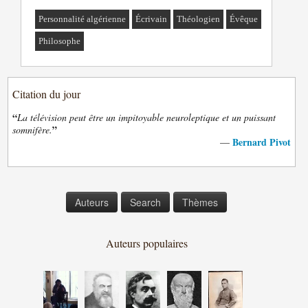
Personnalité algérienne
Écrivain
Théologien
Évêque
Philosophe
Citation du jour
“
La télévision peut être un impitoyable neuroleptique et un puissant
”
somnifère.
Bernard Pivot
—
Auteurs
Search
Thèmes
Auteurs populaires