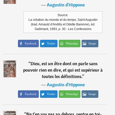
―
Augustin d'Hippone
Source:
La création du monde et du temps, Saint Augustin
(trad. Arnauld d'Andilly et Odette Barenne), éd.
Gallimard, 1993, p. 30 - Les Confessions
Facebook
Twitter
WhatsApp
Image
“
Dieu, est un être dont on parle sans
pouvoir rien en dire, et qui est supérieur à
toutes les définitions.
”
―
Augustin d'Hippone
Facebook
Twitter
WhatsApp
Image
“
Ne t'en vas pas au dehors, rentre en toi-