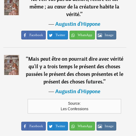
même ; au cœur de la créature habite la
vérité.
”
―
Augustin d'Hippone
Facebook
Twitter
WhatsApp
Image
“
Mais peut être on pourrait dire avec vérité
qu'il y a trois temps le présent des choses
passées le présent des choses présentes et le
présent des choses futures.
”
―
Augustin d'Hippone
Source:
Les Confessions
Facebook
Twitter
WhatsApp
Image