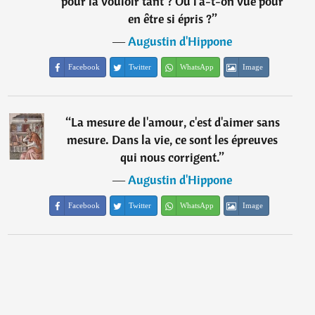
pour la vouloir tant ? Où l'a-t-on vue pour
en être si épris ?
”
―
Augustin d'Hippone
Facebook
Twitter
WhatsApp
Image
“
La mesure de l'amour, c'est d'aimer sans
mesure. Dans la vie, ce sont les épreuves
qui nous corrigent.
”
―
Augustin d'Hippone
Facebook
Twitter
WhatsApp
Image