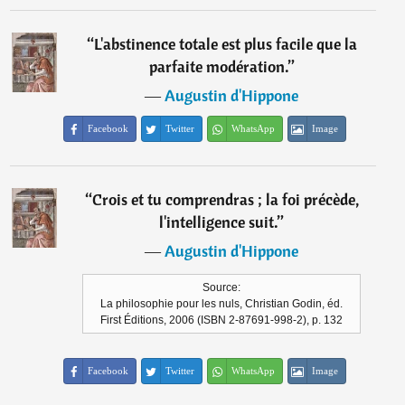
“
L'abstinence totale est plus facile que la
parfaite modération.
”
―
Augustin d'Hippone
Facebook
Twitter
WhatsApp
Image
“
Crois et tu comprendras ; la foi précède,
l'intelligence suit.
”
―
Augustin d'Hippone
Source:
La philosophie pour les nuls, Christian Godin, éd.
First Éditions, 2006 (ISBN 2-87691-998-2), p. 132
Facebook
Twitter
WhatsApp
Image