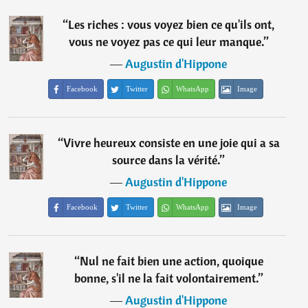
“
Les riches : vous voyez bien ce qu'ils ont,
vous ne voyez pas ce qui leur manque.
”
―
Augustin d'Hippone
Facebook
Twitter
WhatsApp
Image
“
Vivre heureux consiste en une joie qui a sa
source dans la vérité.
”
―
Augustin d'Hippone
Facebook
Twitter
WhatsApp
Image
“
Nul ne fait bien une action, quoique
bonne, s'il ne la fait volontairement.
”
―
Augustin d'Hippone