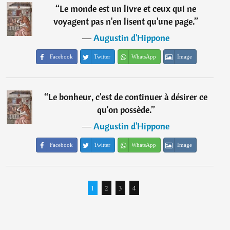
“
Le monde est un livre et ceux qui ne
voyagent pas n'en lisent qu'une page.
”
―
Augustin d'Hippone
Facebook
Twitter
WhatsApp
Image
“
Le bonheur, c'est de continuer à désirer ce
qu'on possède.
”
―
Augustin d'Hippone
Facebook
Twitter
WhatsApp
Image
1
2
3
4