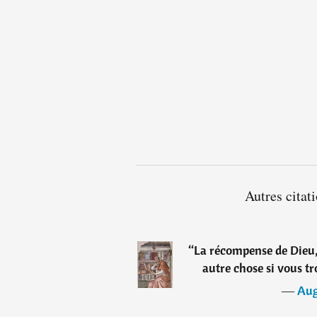
Autres citat
“
La récompense de Dieu,
autre chose si vous t
―
Aug