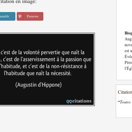
itation en image:
tumblr
Pinterest
Bio
Augu
nove
est 
Évêq
Père
l'Ég
Citatio
“
Toutes 