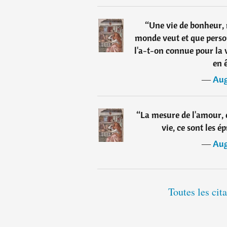
“
Une vie de bonheur, n
monde veut et que perso
l'a-t-on connue pour la 
en ê
―
Aug
“
La mesure de l'amour, 
vie, ce sont les é
―
Aug
Toutes les cit