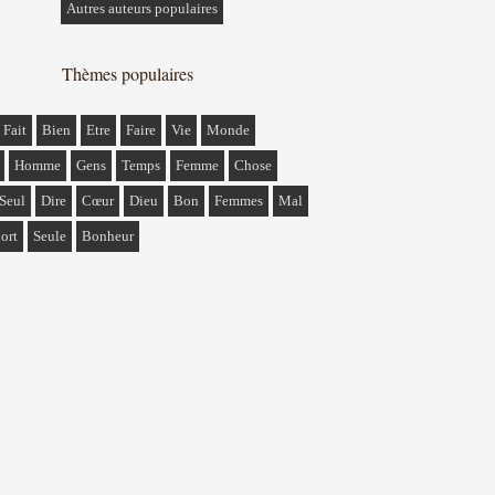
Autres auteurs populaires
Thèmes populaires
Fait
Bien
Etre
Faire
Vie
Monde
Homme
Gens
Temps
Femme
Chose
Seul
Dire
Cœur
Dieu
Bon
Femmes
Mal
ort
Seule
Bonheur