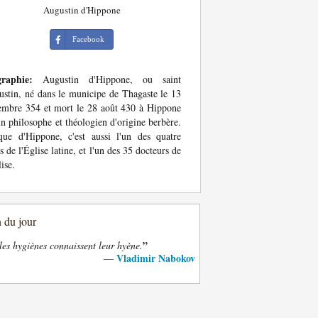
Augustin d'Hippone
Facebook
graphie:
Augustin d'Hippone, ou saint
stin, né dans le municipe de Thagaste le 13
mbre 354 et mort le 28 août 430 à Hippone
un philosophe et théologien d'origine berbère.
ue d'Hippone, c'est aussi l'un des quatre
s de l'Église latine, et l'un des 35 docteurs de
lise.
n du jour
”
les hygiènes connaissent leur hyène.
Vladimir Nabokov
—