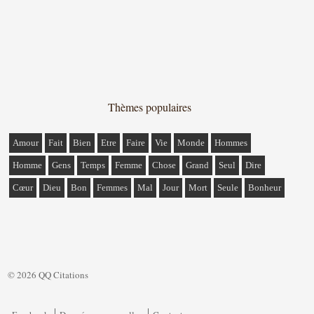
Thèmes populaires
Amour
Fait
Bien
Etre
Faire
Vie
Monde
Hommes
Homme
Gens
Temps
Femme
Chose
Grand
Seul
Dire
Cœur
Dieu
Bon
Femmes
Mal
Jour
Mort
Seule
Bonheur
© 2026 QQ Citations