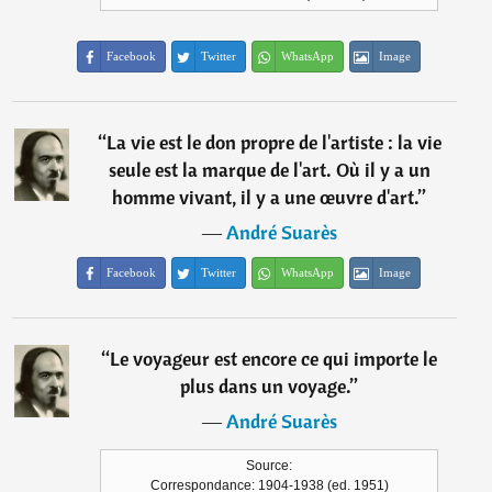
Facebook
Twitter
WhatsApp
Image
“
La vie est le don propre de l'artiste : la vie
seule est la marque de l'art. Où il y a un
homme vivant, il y a une œuvre d'art.
”
―
André Suarès
Facebook
Twitter
WhatsApp
Image
“
Le voyageur est encore ce qui importe le
plus dans un voyage.
”
―
André Suarès
Source:
Correspondance: 1904-1938 (ed. 1951)