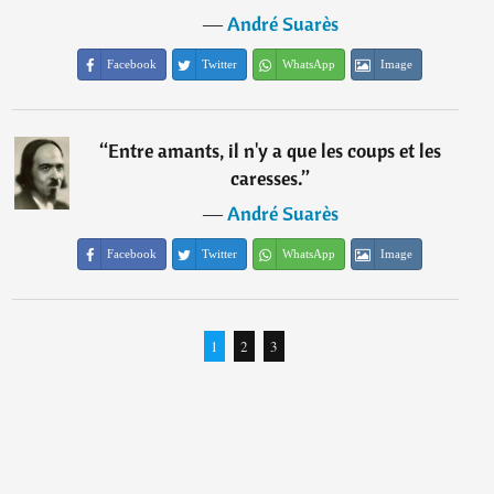
―
André Suarès
Facebook
Twitter
WhatsApp
Image
“
Entre amants, il n'y a que les coups et les
caresses.
”
―
André Suarès
Facebook
Twitter
WhatsApp
Image
1
2
3