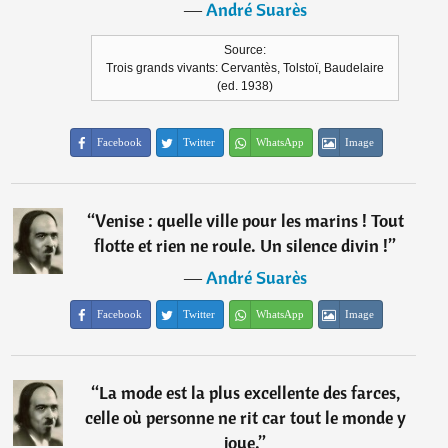
―
André Suarès
Source:
Trois grands vivants: Cervantès, Tolstoï, Baudelaire
(ed. 1938)
Facebook
Twitter
WhatsApp
Image
“
Venise : quelle ville pour les marins ! Tout
flotte et rien ne roule. Un silence divin !
”
―
André Suarès
Facebook
Twitter
WhatsApp
Image
“
La mode est la plus excellente des farces,
celle où personne ne rit car tout le monde y
joue.
”