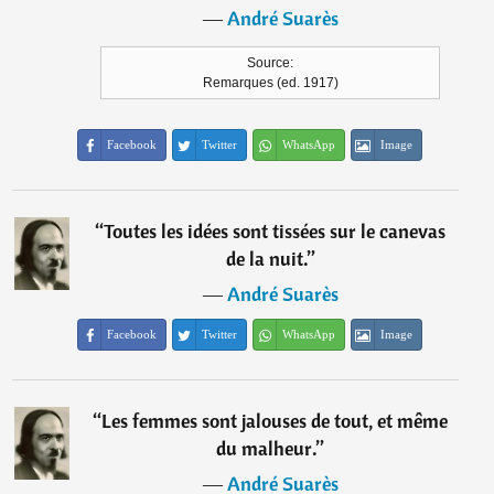
―
André Suarès
Source:
Remarques (ed. 1917)
Facebook
Twitter
WhatsApp
Image
“
Toutes les idées sont tissées sur le canevas
de la nuit.
”
―
André Suarès
Facebook
Twitter
WhatsApp
Image
“
Les femmes sont jalouses de tout, et même
du malheur.
”
―
André Suarès