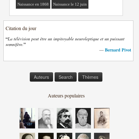
Naissance en 1868
Naissance le 12 juin
Citation du jour
“
La télévision peut être un impitoyable neuroleptique et un puissant
”
somnifère.
Bernard Pivot
—
Auteurs
Search
Thèmes
Auteurs populaires