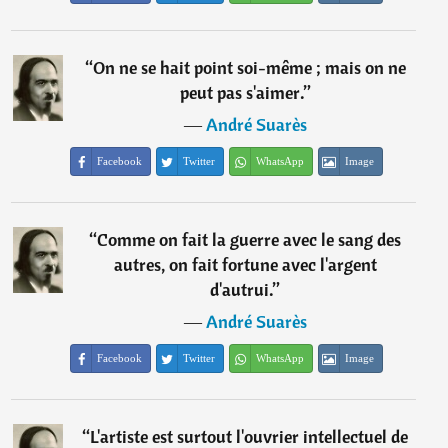
“
On ne se hait point soi-même ; mais on ne
peut pas s'aimer.
”
―
André Suarès
Facebook
Twitter
WhatsApp
Image
“
Comme on fait la guerre avec le sang des
autres, on fait fortune avec l'argent
d'autrui.
”
―
André Suarès
Facebook
Twitter
WhatsApp
Image
“
L'artiste est surtout l'ouvrier intellectuel de