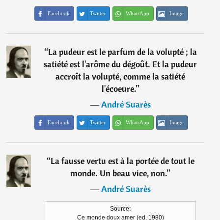
Facebook
Twitter
WhatsApp
Image
“
La pudeur est le parfum de la volupté ; la
satiété est l'arôme du dégoût. Et la pudeur
accroît la volupté, comme la satiété
l'écoeure.
”
―
André Suarès
Facebook
Twitter
WhatsApp
Image
“
La fausse vertu est à la portée de tout le
monde. Un beau vice, non.
”
―
André Suarès
Source:
Ce monde doux amer (ed. 1980)