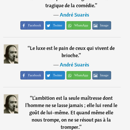
tragique de la comédie.
”
―
André Suarès
Facebook
Twitter
WhatsApp
Image
“
Le luxe est le pain de ceux qui vivent de
brioche.
”
―
André Suarès
Facebook
Twitter
WhatsApp
Image
“
L'ambition est la seule maîtresse dont
l'homme ne se lasse jamais ; elle lui rend le
goût de lui-même. Et quand même elle
nous trompe, on ne se résout pas à la
tromper.
”