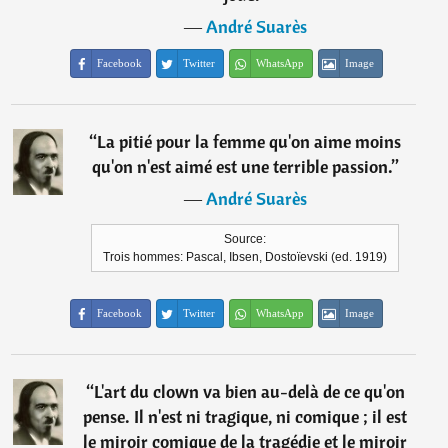
―
André Suarès
Facebook
Twitter
WhatsApp
Image
“
La pitié pour la femme qu'on aime moins
qu'on n'est aimé est une terrible passion.
”
―
André Suarès
Source:
Trois hommes: Pascal, Ibsen, Dostoïevski (ed. 1919)
Facebook
Twitter
WhatsApp
Image
“
L'art du clown va bien au-delà de ce qu'on
pense. Il n'est ni tragique, ni comique ; il est
le miroir comique de la tragédie et le miroir