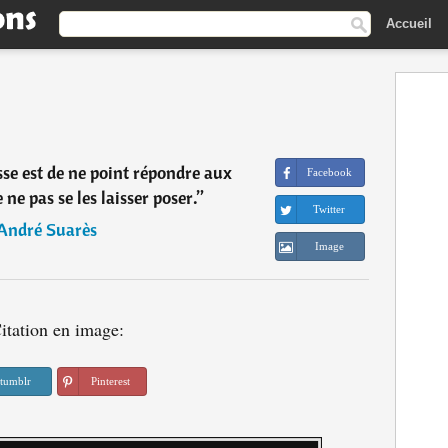
Accueil
sse est de ne point répondre aux
Facebook
e ne pas se les laisser poser.
”
Twitter
André Suarès
Image
itation en image:
tumblr
Pinterest