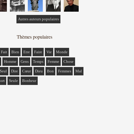
Autres auteurs populaires
Thèmes populaires
Fait
Bien
Etre
Faire
Vie
Monde
Homme
Gens
Temps
Femme
Chose
Seul
Dire
Cœur
Dieu
Bon
Femmes
Mal
ort
Seule
Bonheur