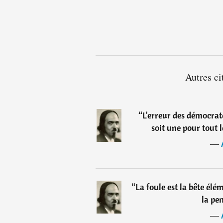
Autres ci
“
L'erreur des démocrate
soit une pour tout l
―
“
La foule est la bête élém
la pen
―