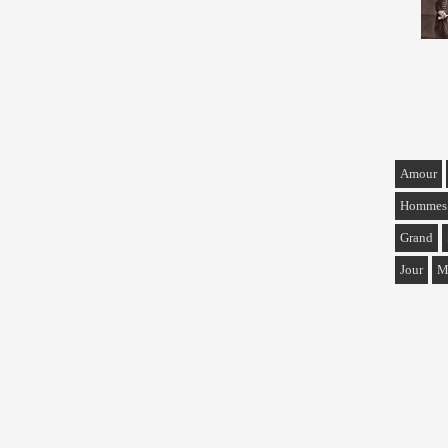
Amour
Hommes
Grand
Jour
M