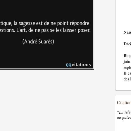
Nai
Déc
Bio
juin
sept
Il e
des 
Citatio
“
La télé
un puiss