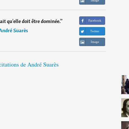
Image
it qu'elle doit être dominée.
”
Facebook
André Suarès
Twitter
Image
citations de André Suarès