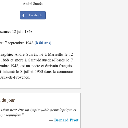
André Suarès
Facebook
ssance:
12 juin 1868
ès:
(à 80 ans)
7 septembre 1948
graphie:
André Suarès, né à Marseille le 12
 1868 et mort à Saint-Maur-des-Fossés le 7
embre 1948, est un poète et écrivain français.
st inhumé le 8 juillet 1950 dans la commune
Baux-de-Provence.
n du jour
vision peut être un impitoyable neuroleptique et
”
ant somnifère.
Bernard Pivot
—