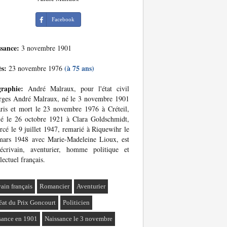
Facebook
ssance:
3 novembre 1901
ès:
(à 75 ans)
23 novembre 1976
graphie:
André Malraux, pour l'état civil
rges André Malraux, né le 3 novembre 1901
ris et mort le 23 novembre 1976 à Créteil,
é le 26 octobre 1921 à Clara Goldschmidt,
rcé le 9 juillet 1947, remarié à Riquewihr le
mars 1948 avec Marie-Madeleine Lioux, est
écrivain, aventurier, homme politique et
llectuel français.
vain français
Romancier
Aventurier
éat du Prix Goncourt
Politicien
sance en 1901
Naissance le 3 novembre