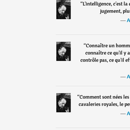
“
L'intelligence, c'est l
jugement, plus
―
A
“
Connaître un homme 
connaître ce qu'il y a
contrôle pas, ce qu'il ef
―
A
“
Comment sont nées les b
cavaleries royales, le p
―
A