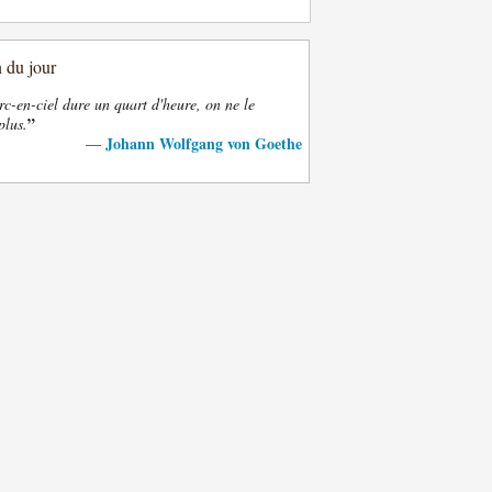
n du jour
rc-en-ciel dure un quart d'heure, on ne le
”
plus.
Johann Wolfgang von Goethe
—