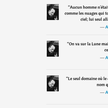
“
Aucun homme n'était 
comme les nuages qui tou
ciel; lui seul a
―
A
“
On va sur la Lune mais
ce
―
A
“
Le seul domaine où le d
nom q
―
A