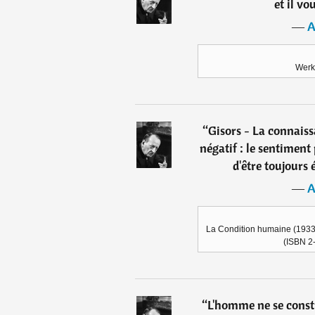
et il vou
―
A
Werk
“
Gisors - La connaiss
négatif : le sentiment p
d'être toujours 
―
A
La Condition humaine (1933),
(ISBN 2
“
L'homme ne se constr