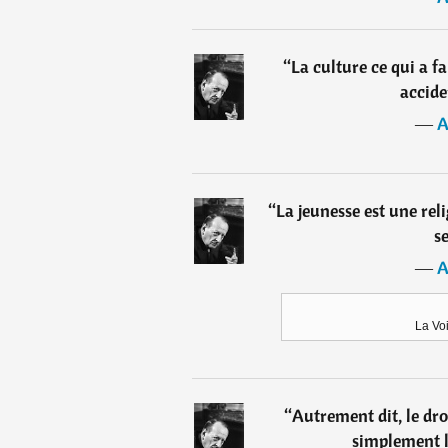
“
La culture ce qui a f
accide
―
A
“
La jeunesse est une reli
se
―
A
La Voi
“
Autrement dit, le droi
simplement l