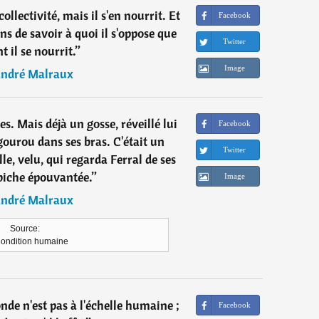
collectivité, mais il s'en nourrit. Et
Facebook
ns de savoir à quoi il s'oppose que
Twitter
t il se nourrit.
”
Image
ndré Malraux
s. Mais déjà un gosse, réveillé lui
Facebook
ngourou dans ses bras. C'était un
Twitter
lle, velu, qui regarda Ferral de ses
biche épouvantée.
”
Image
ndré Malraux
Source:
ondition humaine
de n'est pas à l'échelle humaine ;
Facebook