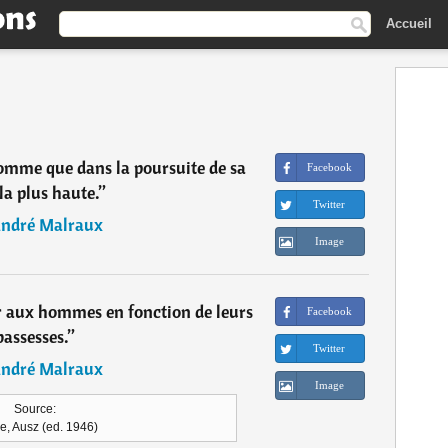
Accueil
mme que dans la poursuite de sa
Facebook
la plus haute.
”
Twitter
ndré Malraux
Image
er aux hommes en fonction de leurs
Facebook
bassesses.
”
Twitter
ndré Malraux
Image
Source:
e, Ausz (ed. 1946)