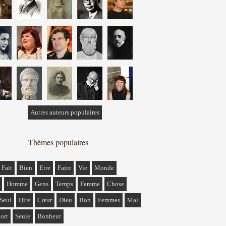
Autres auteurs populaires
Thèmes populaires
Fait
Bien
Etre
Faire
Vie
Monde
Homme
Gens
Temps
Femme
Chose
Seul
Dire
Cœur
Dieu
Bon
Femmes
Mal
ort
Seule
Bonheur