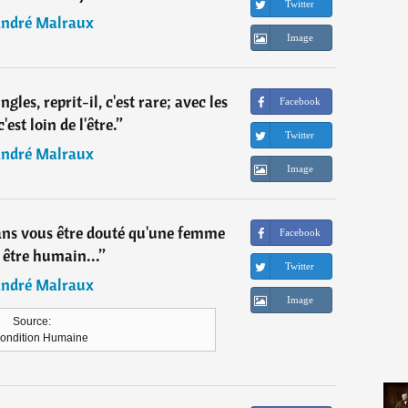
Twitter
ndré Malraux
Image
gles, reprit-il, c'est rare; avec les
Facebook
'est loin de l'être.
”
Twitter
ndré Malraux
Image
ans vous être douté qu'une femme
Facebook
 être humain...
”
Twitter
ndré Malraux
Image
Source:
ondition Humaine