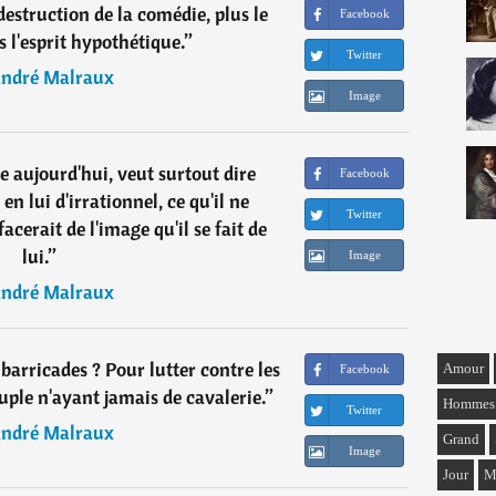
a destruction de la comédie, plus le
Facebook
 l'esprit hypothétique.
”
Twitter
ndré Malraux
Image
aujourd'hui, veut surtout dire
Facebook
 en lui d'irrationnel, ce qu'il ne
Twitter
facerait de l'image qu'il se fait de
lui.
”
Image
ndré Malraux
arricades ? Pour lutter contre les
Amour
Facebook
euple n'ayant jamais de cavalerie.
”
Hommes
Twitter
ndré Malraux
Grand
Image
Jour
M