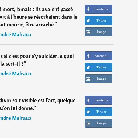
mort, jamais : ils avaient passé
Facebook
t à l'heure se résorbaient dans le
Twitter
llait mourir, être arraché.
”
Image
ndré Malraux
 si c'est pour s'y suicider, à quoi
Facebook
la sert-il ?
”
Twitter
ndré Malraux
Image
ivin soit visible est l'art, quelque
Facebook
u'on lui donne.
”
Twitter
ndré Malraux
Image