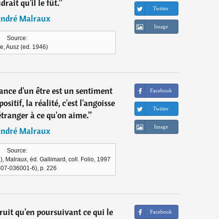
drait qu'il le fût.
”
Twitter
ndré Malraux
Image
Source:
e, Ausz (ed. 1946)
ance d'un être est un sentiment
Facebook
ositif, la réalité, c'est l'angoisse
Twitter
étranger à ce qu'on aime.
”
Image
ndré Malraux
Source:
 Malraux, éd. Gallimard, coll. Folio, 1997
-07-036001-6), p. 226
uit qu'en poursuivant ce qui le
Facebook