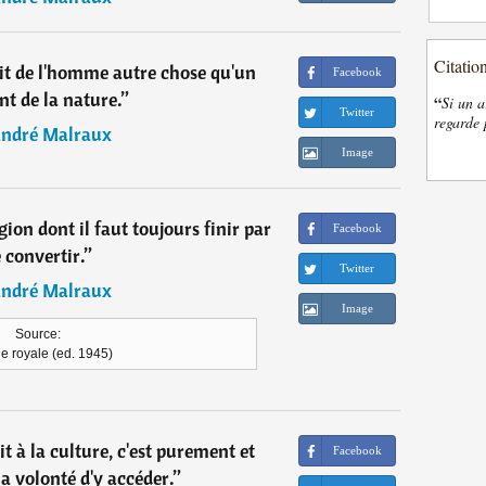
Citatio
ait de l'homme autre chose qu'un
Facebook
nt de la nature.
”
“
Si un a
Twitter
regarde 
ndré Malraux
Image
gion dont il faut toujours finir par
Facebook
 convertir.
”
Twitter
ndré Malraux
Image
Source:
e royale (ed. 1945)
t à la culture, c'est purement et
Facebook
a volonté d'y accéder.
”