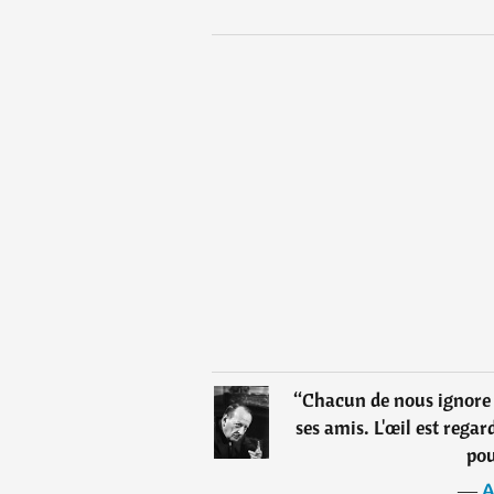
“
Chacun de nous ignore l
ses amis. L'œil est regard
pou
―
A