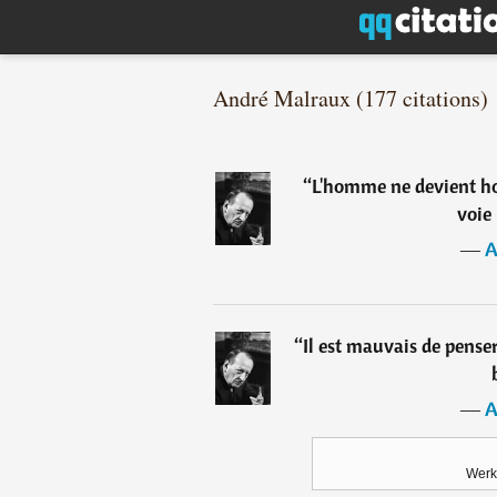
André Malraux (177 citations)
“
L'homme ne devient ho
voie 
―
A
“
Il est mauvais de pens
―
A
Werk