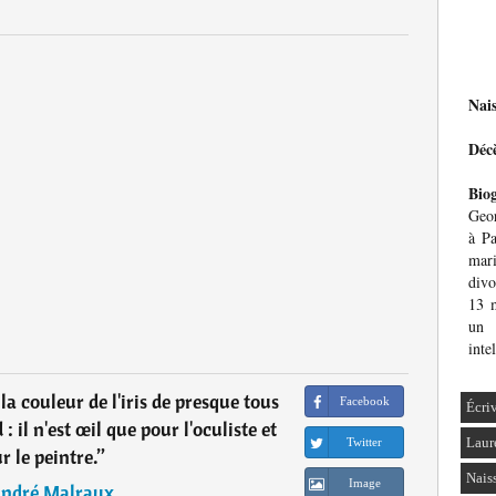
Nai
Déc
Bio
Geo
à Pa
mari
divo
13 
un 
inte
a couleur de l'iris de presque tous
Facebook
Écri
 : il n'est œil que pour l'oculiste et
Laur
Twitter
r le peintre.
”
Nais
Image
ndré Malraux