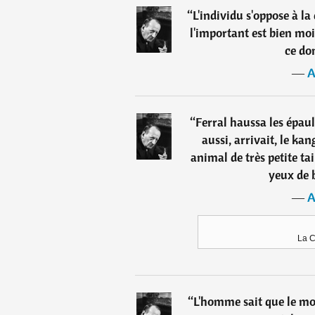
“
L'individu s'oppose à la 
l'important est bien moi
ce don
―
A
“
Ferral haussa les épaule
aussi, arrivait, le ka
animal de très petite tai
yeux de 
―
A
La C
“
L'homme sait que le mon