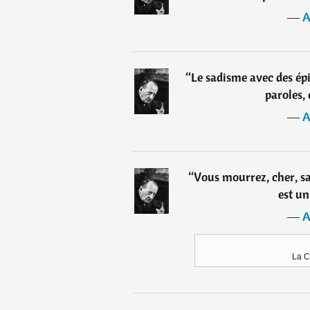
―
A
“
Le sadisme avec des épin
paroles, c
―
A
“
Vous mourrez, cher, s
est un
―
A
La C