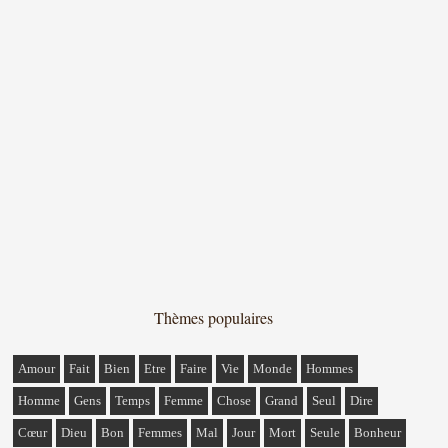
Thèmes populaires
Amour
Fait
Bien
Etre
Faire
Vie
Monde
Hommes
Homme
Gens
Temps
Femme
Chose
Grand
Seul
Dire
Cœur
Dieu
Bon
Femmes
Mal
Jour
Mort
Seule
Bonheur