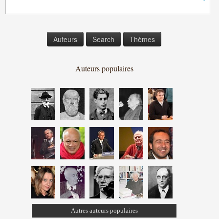
Auteurs
Search
Thèmes
Auteurs populaires
Autres auteurs populaires