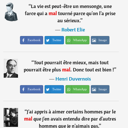
“
La vie est peut-être un mensonge, une
farce qui a
mal
tourné parce qu'on l'a prise
au sérieux.
”
―
Robert Elie
Facebook
Twitter
WhatsApp
Image
“
Tout pourrait être mieux, mais tout
pourrait être plus
mal
. Donc tout est bien !
”
―
Henri Duvernois
Facebook
Twitter
WhatsApp
Image
“
J'ai appris à aimer certains hommes par le
mal
que j'en avais entendu dire par d'autres
hommes que je n'aimais pas.
”