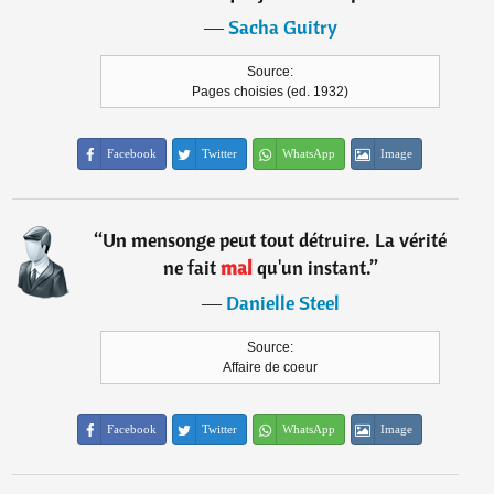
―
Sacha Guitry
Source:
Pages choisies (ed. 1932)
Facebook
Twitter
WhatsApp
Image
“
Un mensonge peut tout détruire. La vérité
ne fait
mal
qu'un instant.
”
―
Danielle Steel
Source:
Affaire de coeur
Facebook
Twitter
WhatsApp
Image