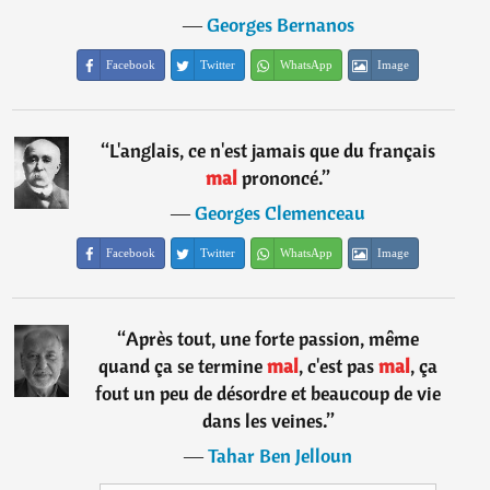
―
Georges Bernanos
Facebook
Twitter
WhatsApp
Image
“
L'anglais, ce n'est jamais que du français
mal
prononcé.
”
―
Georges Clemenceau
Facebook
Twitter
WhatsApp
Image
“
Après tout, une forte passion, même
quand ça se termine
mal
, c'est pas
mal
, ça
fout un peu de désordre et beaucoup de vie
dans les veines.
”
―
Tahar Ben Jelloun