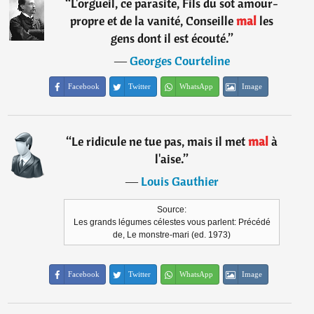
“
L'orgueil, ce parasite, Fils du sot amour-
propre et de la vanité, Conseille
mal
les
gens dont il est écouté.
”
―
Georges Courteline
Facebook
Twitter
WhatsApp
Image
“
Le ridicule ne tue pas, mais il met
mal
à
l'aise.
”
―
Louis Gauthier
Source:
Les grands légumes célestes vous parlent: Précédé
de, Le monstre-mari (ed. 1973)
Facebook
Twitter
WhatsApp
Image