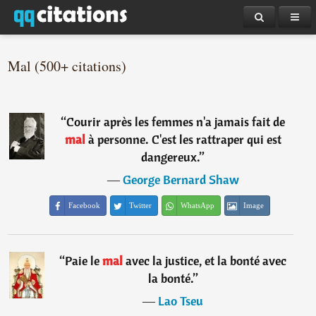
Mal (500+ citations)
“
Courir après les femmes n'a jamais fait de
mal
à personne. C'est les rattraper qui est
dangereux.
”
―
George Bernard Shaw
Facebook
Twitter
WhatsApp
Image
“
Paie le
mal
avec la justice, et la bonté avec
la bonté.
”
―
Lao Tseu