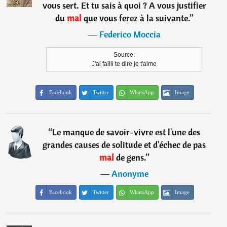
vous sert. Et tu sais à quoi ? A vous justifier
du
mal
que vous ferez à la suivante.
”
―
Federico Moccia
Source:
J'ai failli te dire je t'aime
Facebook
Twitter
WhatsApp
Image
“
Le manque de savoir-vivre est l'une des
grandes causes de solitude et d'échec de pas
mal
de gens.
”
―
Anonyme
Facebook
Twitter
WhatsApp
Image