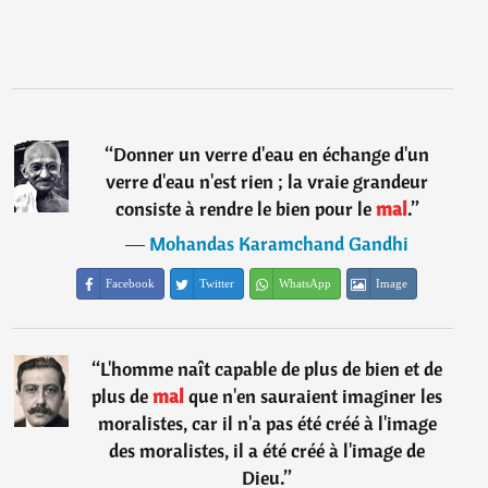
“
Donner un verre d'eau en échange d'un
verre d'eau n'est rien ; la vraie grandeur
consiste à rendre le bien pour le
mal
.
”
―
Mohandas Karamchand Gandhi
Facebook
Twitter
WhatsApp
Image
“
L'homme naît capable de plus de bien et de
plus de
mal
que n'en sauraient imaginer les
moralistes, car il n'a pas été créé à l'image
des moralistes, il a été créé à l'image de
Dieu.
”