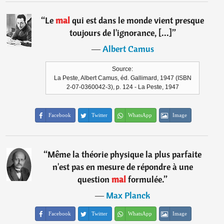
“
Le
mal
qui est dans le monde vient presque
toujours de l'ignorance, [...]
”
―
Albert Camus
Source:
La Peste, Albert Camus, éd. Gallimard, 1947 (ISBN
2-07-0360042-3), p. 124 - La Peste, 1947
Facebook
Twitter
WhatsApp
Image
“
Même la théorie physique la plus parfaite
n'est pas en mesure de répondre à une
question
mal
formulée.
”
―
Max Planck
Facebook
Twitter
WhatsApp
Image