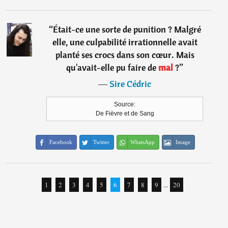
“
Était-ce une sorte de punition ? Malgré
elle, une culpabilité irrationnelle avait
planté ses crocs dans son cœur. Mais
qu'avait-elle pu faire de
mal
?
”
―
Sire Cédric
Source:
De Fièvre et de Sang
Facebook
Twitter
WhatsApp
Image
1
2
3
4
5
6
7
8
9
...
20