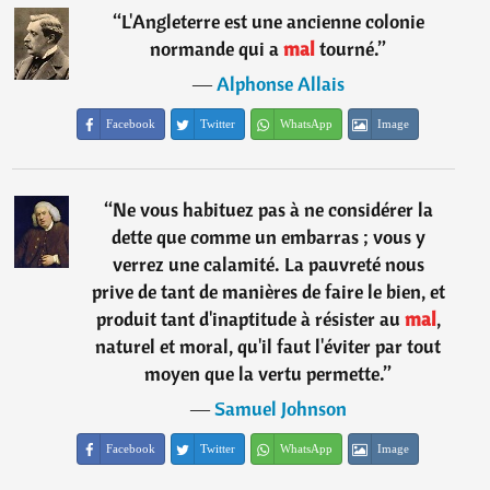
“
L'Angleterre est une ancienne colonie
normande qui a
mal
tourné.
”
―
Alphonse Allais
Facebook
Twitter
WhatsApp
Image
“
Ne vous habituez pas à ne considérer la
dette que comme un embarras ; vous y
verrez une calamité. La pauvreté nous
prive de tant de manières de faire le bien, et
produit tant d'inaptitude à résister au
mal
,
naturel et moral, qu'il faut l'éviter par tout
moyen que la vertu permette.
”
―
Samuel Johnson
Facebook
Twitter
WhatsApp
Image