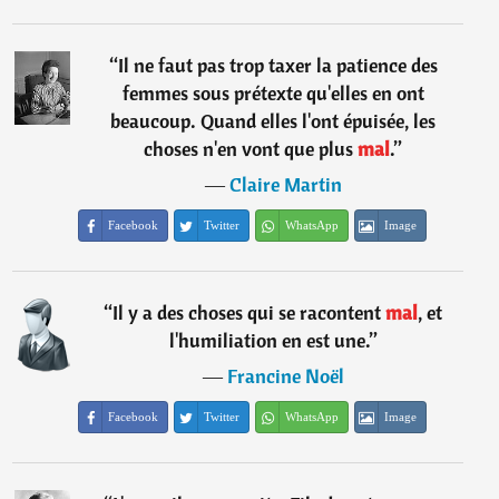
“
Il ne faut pas trop taxer la patience des
femmes sous prétexte qu'elles en ont
beaucoup. Quand elles l'ont épuisée, les
choses n'en vont que plus
mal
.
”
―
Claire Martin
Facebook
Twitter
WhatsApp
Image
“
Il y a des choses qui se racontent
mal
, et
l'humiliation en est une.
”
―
Francine Noël
Facebook
Twitter
WhatsApp
Image