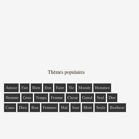
Thèmes populaires
Amour
Fait
Bien
Etre
Faire
Vie
Monde
Hommes
Homme
Gens
Temps
Femme
Chose
Grand
Seul
Dire
Cœur
Dieu
Bon
Femmes
Mal
Jour
Mort
Seule
Bonheur