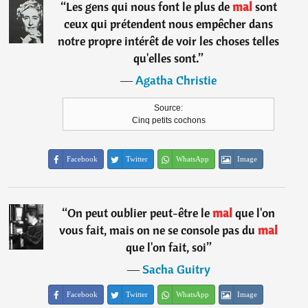
“
Les gens qui nous font le plus de
mal
sont
ceux qui prétendent nous empêcher dans
notre propre intérêt de voir les choses telles
qu'elles sont.
”
―
Agatha Christie
Source:
Cinq petits cochons
Facebook
Twitter
WhatsApp
Image
“
On peut oublier peut-être le
mal
que l'on
vous fait, mais on ne se console pas du
mal
que l'on fait, soi
”
―
Sacha Guitry
Facebook
Twitter
WhatsApp
Image