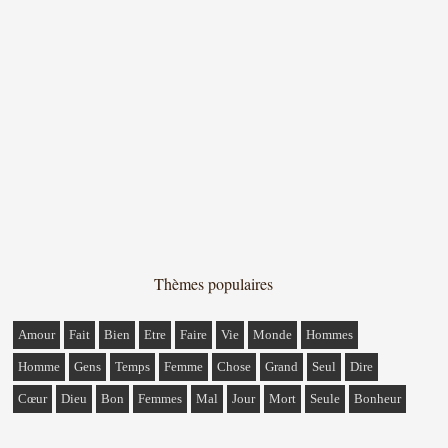
Thèmes populaires
Amour
Fait
Bien
Etre
Faire
Vie
Monde
Hommes
Homme
Gens
Temps
Femme
Chose
Grand
Seul
Dire
Cœur
Dieu
Bon
Femmes
Mal
Jour
Mort
Seule
Bonheur