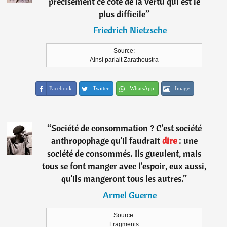
précisément ce côté de la vertu qui est le
plus difficile
”
―
Friedrich Nietzsche
Source:
Ainsi parlait Zarathoustra
Facebook
Twitter
WhatsApp
Image
“
Société de consommation ? C'est société
anthropophage qu'il faudrait
dire
: une
société de consommés. Ils gueulent, mais
tous se font manger avec l'espoir, eux aussi,
qu'ils mangeront tous les autres.
”
―
Armel Guerne
Source:
Fragments