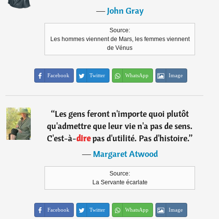
―
John Gray
Source:
Les hommes viennent de Mars, les femmes viennent
de Vénus
Facebook
Twitter
WhatsApp
Image
“
Les gens feront n'importe quoi plutôt
qu'admettre que leur vie n'a pas de sens.
C'est-à-
dire
pas d'utilité. Pas d'histoire.
”
―
Margaret Atwood
Source:
La Servante écarlate
Facebook
Twitter
WhatsApp
Image