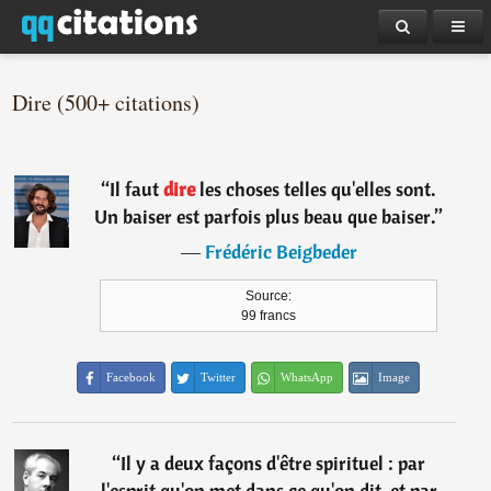
Dire (500+ citations)
“
Il faut
dire
les choses telles qu'elles sont.
Un baiser est parfois plus beau que baiser.
”
―
Frédéric Beigbeder
Source:
99 francs
Facebook
Twitter
WhatsApp
Image
“
Il y a deux façons d'être spirituel : par
l'esprit qu'on met dans ce qu'on dit, et par