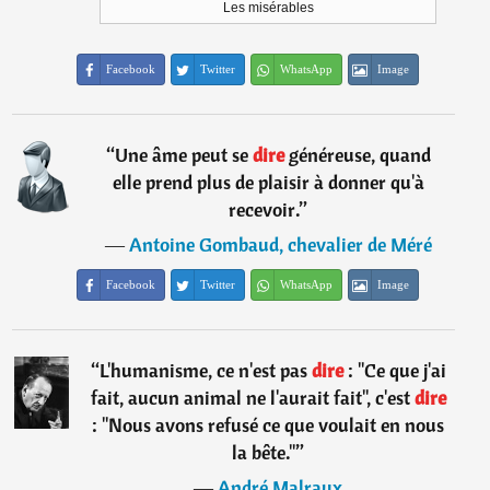
Les misérables
Facebook
Twitter
WhatsApp
Image
“
Une âme peut se
dire
généreuse, quand
elle prend plus de plaisir à donner qu'à
recevoir.
”
―
Antoine Gombaud, chevalier de Méré
Facebook
Twitter
WhatsApp
Image
“
L'humanisme, ce n'est pas
dire
: "Ce que j'ai
fait, aucun animal ne l'aurait fait", c'est
dire
: "Nous avons refusé ce que voulait en nous
la bête."
”
―
André Malraux