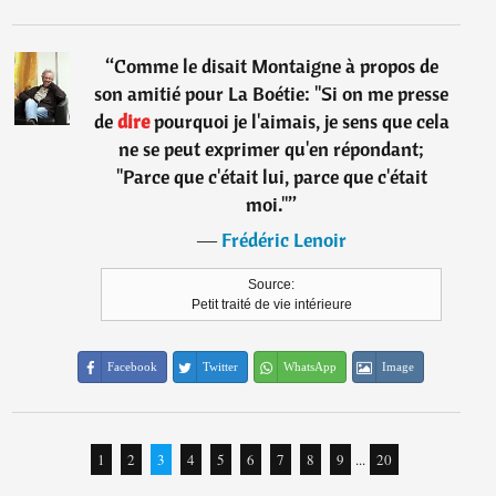
“
Comme le disait Montaigne à propos de
son amitié pour La Boétie: "Si on me presse
de
dire
pourquoi je l'aimais, je sens que cela
ne se peut exprimer qu'en répondant;
"Parce que c'était lui, parce que c'était
moi."
”
―
Frédéric Lenoir
Source:
Petit traité de vie intérieure
Facebook
Twitter
WhatsApp
Image
1
2
3
4
5
6
7
8
9
...
20