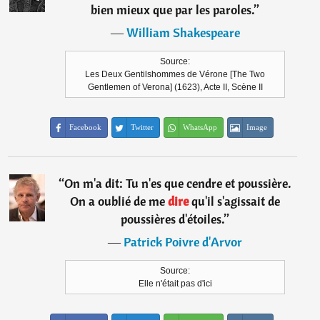
bien mieux que par les paroles.
”
―
William Shakespeare
Source:
Les Deux Gentilshommes de Vérone [The Two
Gentlemen of Verona] (1623), Acte II, Scène II
Facebook
Twitter
WhatsApp
Image
“
On m'a dit: Tu n'es que cendre et poussière.
On a oublié de me
dire
qu'il s'agissait de
poussières d'étoiles.
”
―
Patrick Poivre d'Arvor
Source:
Elle n'était pas d'ici