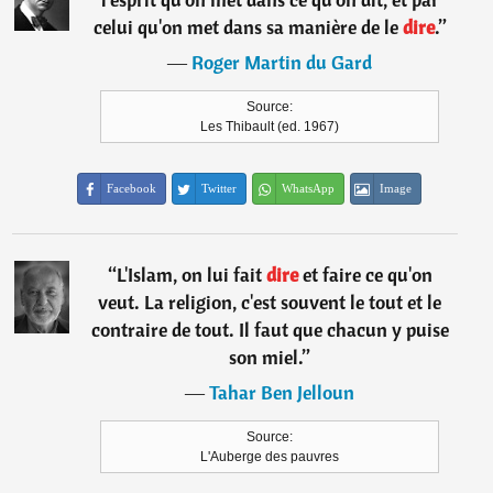
celui qu'on met dans sa manière de le
dire
.
”
―
Roger Martin du Gard
Source:
Les Thibault (ed. 1967)
Facebook
Twitter
WhatsApp
Image
“
L'Islam, on lui fait
dire
et faire ce qu'on
veut. La religion, c'est souvent le tout et le
contraire de tout. Il faut que chacun y puise
son miel.
”
―
Tahar Ben Jelloun
Source:
L'Auberge des pauvres