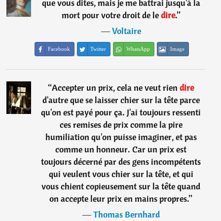
que vous dites, mais je me battrai jusqu'à la
mort pour votre droit de le
dire
.
”
―
Voltaire
Facebook
Twitter
WhatsApp
Image
“
Accepter un prix, cela ne veut rien
dire
d'autre que se laisser chier sur la tête parce
qu'on est payé pour ça. J'ai toujours ressenti
ces remises de prix comme la pire
humiliation qu'on puisse imaginer, et pas
comme un honneur. Car un prix est
toujours décerné par des gens incompétents
qui veulent vous chier sur la tête, et qui
vous chient copieusement sur la tête quand
on accepte leur prix en mains propres.
”
―
Thomas Bernhard