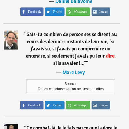
―
Daniel Balavoine
Facebook
Twitter
WhatsApp
Image
“
Sais-tu combien de personnes se disent au
cours des derniers instants de leur vie, "si
j'avais su, si j'avais pu comprendre ou
entendre, si seulement j'avais pu leur
dire
,
s'ils savaient..."
”
―
Marc Levy
Source:
Toutes ces choses qu'on ne s'est pas dites
Facebook
Twitter
WhatsApp
Image
“
Ce combat-là, je le fais parce que j'adore le