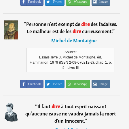
Facebook
Twitter
WhatsApp
Image
“
Personne n'est exempt de
dire
des fadaises.
Le malheur est de les
dire
curieusement.
”
―
Michel de Montaigne
Source:
Essais, livre 3, Michel de Montaigne, éd.
Flammarion, 1979 (ISBN 2-08-070212-2), chap. 1, p.
5 - Livre III
Facebook
Twitter
WhatsApp
Image
“
Il faut
dire
à tout esprit naissant
qu'aucune cause ne vaudra jamais la mort
d'un innocent.
”