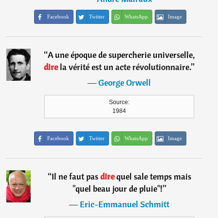
Facebook
Twitter
WhatsApp
Image
“
A une époque de supercherie universelle,
dire
la vérité est un acte révolutionnaire.
”
―
George Orwell
Source:
1984
Facebook
Twitter
WhatsApp
Image
“
Il ne faut pas
dire
quel sale temps mais
"quel beau jour de pluie"!
”
―
Eric-Emmanuel Schmitt