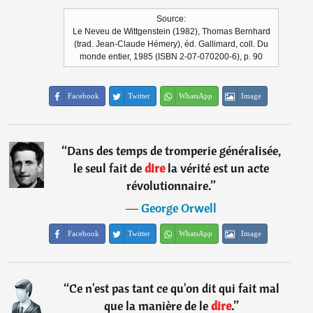
Source:
Le Neveu de Wittgenstein (1982), Thomas Bernhard
(trad. Jean-Claude Hémery), éd. Gallimard, coll. Du
monde entier, 1985 (ISBN 2-07-070200-6), p. 90
Facebook
Twitter
WhatsApp
Image
“
Dans des temps de tromperie généralisée,
le seul fait de
dire
la vérité est un acte
révolutionnaire.
”
―
George Orwell
Facebook
Twitter
WhatsApp
Image
“
Ce n'est pas tant ce qu'on dit qui fait mal
que la manière de le
dire
.
”