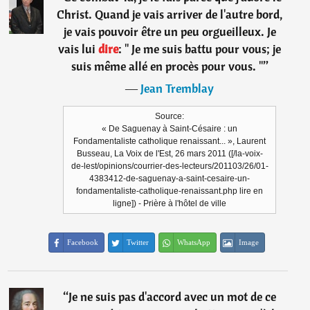
Christ. Quand je vais arriver de l'autre bord,
je vais pouvoir être un peu orgueilleux. Je
vais lui
dire
: " Je me suis battu pour vous; je
suis même allé en procès pour vous. "
”
―
Jean Tremblay
Source:
« De Saguenay à Saint-Césaire : un
Fondamentaliste catholique renaissant... », Laurent
Busseau, La Voix de l'Est, 26 mars 2011 ([/la-voix-
de-lest/opinions/courrier-des-lecteurs/201103/26/01-
4383412-de-saguenay-a-saint-cesaire-un-
fondamentaliste-catholique-renaissant.php lire en
ligne]) - Prière à l'hôtel de ville
Facebook
Twitter
WhatsApp
Image
“
Je ne suis pas d'accord avec un mot de ce