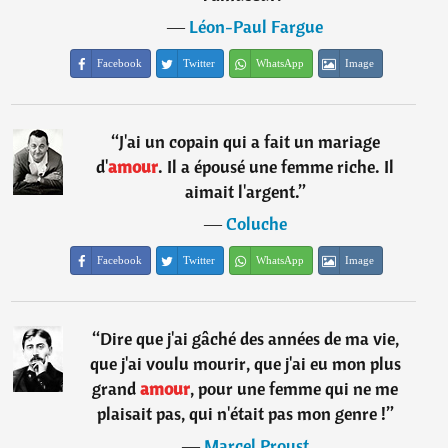
―
Léon-Paul Fargue
Facebook
Twitter
WhatsApp
Image
“
J'ai un copain qui a fait un mariage
d'
amour
. Il a épousé une femme riche. Il
aimait l'argent.
”
―
Coluche
Facebook
Twitter
WhatsApp
Image
“
Dire que j'ai gâché des années de ma vie,
que j'ai voulu mourir, que j'ai eu mon plus
grand
amour
, pour une femme qui ne me
plaisait pas, qui n'était pas mon genre !
”
―
Marcel Proust