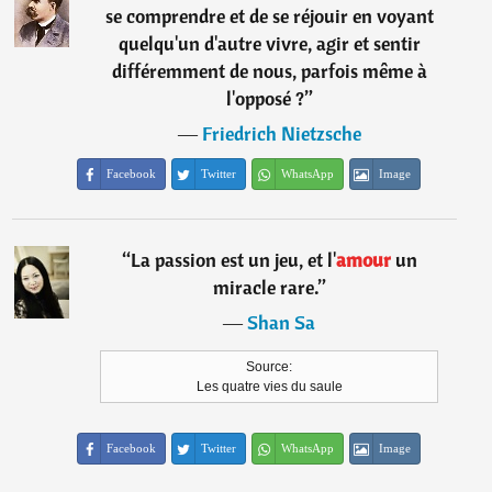
se comprendre et de se réjouir en voyant
quelqu'un d'autre vivre, agir et sentir
différemment de nous, parfois même à
l'opposé ?
”
―
Friedrich Nietzsche
Facebook
Twitter
WhatsApp
Image
“
La passion est un jeu, et l'
amour
un
miracle rare.
”
―
Shan Sa
Source:
Les quatre vies du saule
Facebook
Twitter
WhatsApp
Image