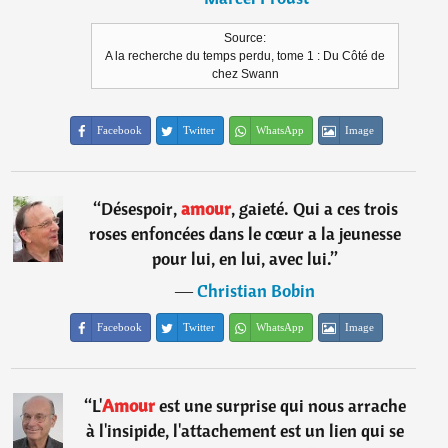
Source:
A la recherche du temps perdu, tome 1 : Du Côté de
chez Swann
Facebook
Twitter
WhatsApp
Image
“
Désespoir,
amour
, gaieté. Qui a ces trois
roses enfoncées dans le cœur a la jeunesse
pour lui, en lui, avec lui.
”
―
Christian Bobin
Facebook
Twitter
WhatsApp
Image
“
L'
Amour
est une surprise qui nous arrache
à l'insipide, l'attachement est un lien qui se