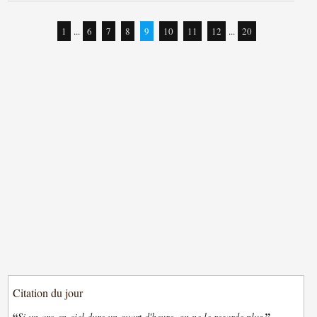
1
...
6
7
8
9
10
11
12
...
20
Citation du jour
“
”
Si un arc-en-ciel dure un quart d'heure, on ne le regarde plus.