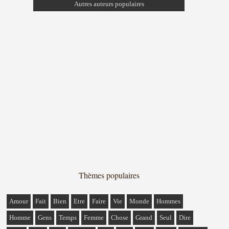
Autres auteurs populaires
Thèmes populaires
Amour
Fait
Bien
Etre
Faire
Vie
Monde
Hommes
Homme
Gens
Temps
Femme
Chose
Grand
Seul
Dire