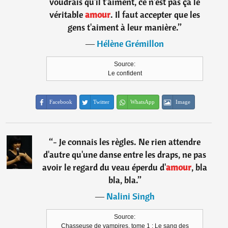
voudrais qu'il t'aiment, ce n'est pas ça le
véritable
amour
. Il faut accepter que les
gens t'aiment à leur manière.
”
―
Hélène Grémillon
Source:
Le confident
Facebook
Twitter
WhatsApp
Image
“
- Je connais les règles. Ne rien attendre
d'autre qu'une danse entre les draps, ne pas
avoir le regard du veau éperdu d'
amour
, bla
bla, bla.
”
―
Nalini Singh
Source:
Chasseuse de vampires, tome 1 : Le sang des