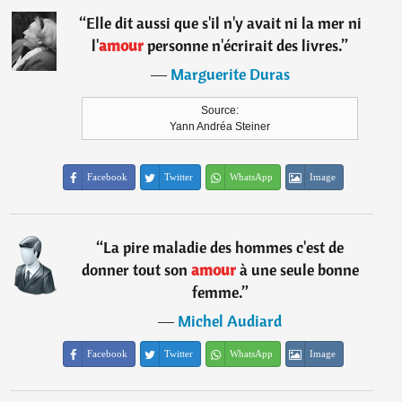
“
Elle dit aussi que s'il n'y avait ni la mer ni
l'
amour
personne n'écrirait des livres.
”
―
Marguerite Duras
Source:
Yann Andréa Steiner
Facebook
Twitter
WhatsApp
Image
“
La pire maladie des hommes c'est de
donner tout son
amour
à une seule bonne
femme.
”
―
Michel Audiard
Facebook
Twitter
WhatsApp
Image