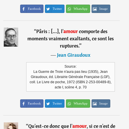
Facebook
Twitter
WhatsApp
Image
“
Pâris : [...], l'
amour
comporte des
moments vraiment exaltants, ce sont les
ruptures.
”
―
Jean Giraudoux
Source:
La Guerre de Troie n'aura pas lieu (1935), Jean
Giraudoux, éd. Librairie Générale Française (LGF),
coll. Le Livre de poche, 1972 (ISBN 2-253-00489-8),
acte I, scène 4, p. 70
Facebook
Twitter
WhatsApp
Image
“
Qu'est-ce donc que l'
amour
, si ce n'est de