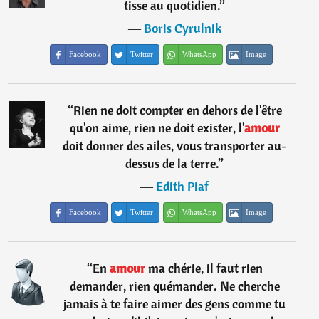
tisse au quotidien.
”
―
Boris Cyrulnik
Facebook
Twitter
WhatsApp
Image
“
Rien ne doit compter en dehors de l'être
qu'on aime, rien ne doit exister, l'
amour
doit donner des ailes, vous transporter au-
dessus de la terre.
”
―
Edith Piaf
Facebook
Twitter
WhatsApp
Image
“
En
amour
ma chérie, il faut rien
demander, rien quémander. Ne cherche
jamais à te faire aimer des gens comme tu