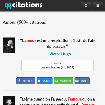
Amour (500+ citations)
“
L'
amour
est une respiration céleste de l'air
du paradis.
”
―
Victor Hugo
Source:
Les misérables (ed. 1862)
Facebook
Twitter
WhatsApp
Image
“
Même quand on l'a perdu, l'
amour
qu'on a
connu vous laisse un goût de miel. L'
amour
,