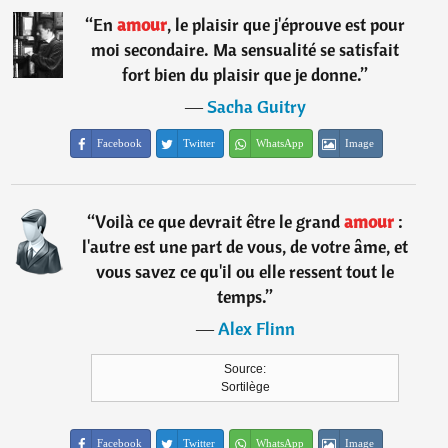
“
En
amour
, le plaisir que j'éprouve est pour
moi secondaire. Ma sensualité se satisfait
fort bien du plaisir que je donne.
”
―
Sacha Guitry
Facebook
Twitter
WhatsApp
Image
“
Voilà ce que devrait être le grand
amour
:
l'autre est une part de vous, de votre âme, et
vous savez ce qu'il ou elle ressent tout le
temps.
”
―
Alex Flinn
Source:
Sortilège
Facebook
Twitter
WhatsApp
Image