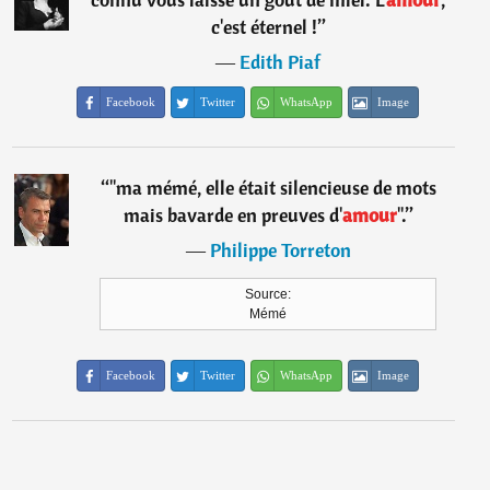
c'est éternel !
”
―
Edith Piaf
Facebook
Twitter
WhatsApp
Image
“
"ma mémé, elle était silencieuse de mots
mais bavarde en preuves d'
amour
".
”
―
Philippe Torreton
Source:
Mémé
Facebook
Twitter
WhatsApp
Image