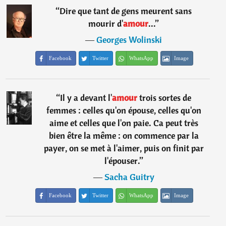
“
Dire que tant de gens meurent sans
mourir d'
amour
...
”
―
Georges Wolinski
Facebook
Twitter
WhatsApp
Image
“
Il y a devant l'
amour
trois sortes de
femmes : celles qu'on épouse, celles qu'on
aime et celles que l'on paie. Ca peut très
bien être la même : on commence par la
payer, on se met à l'aimer, puis on finit par
l'épouser.
”
―
Sacha Guitry
Facebook
Twitter
WhatsApp
Image