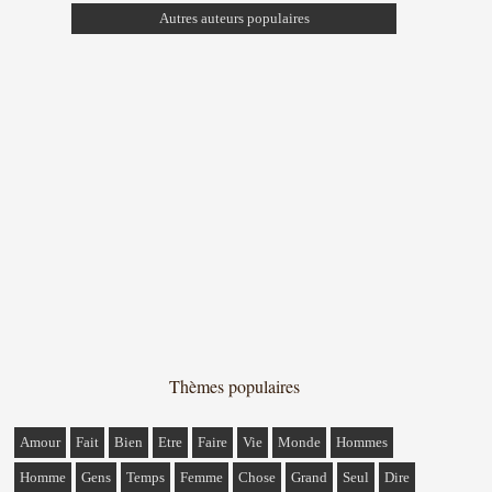
Autres auteurs populaires
Thèmes populaires
Amour
Fait
Bien
Etre
Faire
Vie
Monde
Hommes
Homme
Gens
Temps
Femme
Chose
Grand
Seul
Dire