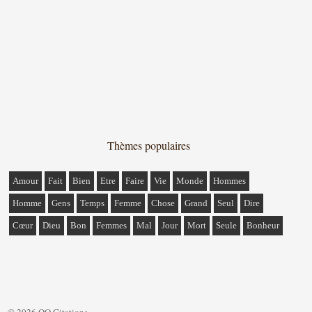
Thèmes populaires
Amour
Fait
Bien
Etre
Faire
Vie
Monde
Hommes
Homme
Gens
Temps
Femme
Chose
Grand
Seul
Dire
Cœur
Dieu
Bon
Femmes
Mal
Jour
Mort
Seule
Bonheur