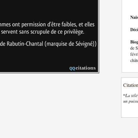
Nai
Déc
Bio
de S
févr
chât
Citatio
“
La télé
un puiss