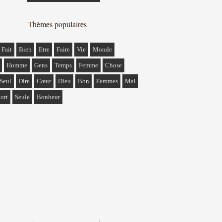
Thèmes populaires
Fait
Bien
Etre
Faire
Vie
Monde
Homme
Gens
Temps
Femme
Chose
Seul
Dire
Cœur
Dieu
Bon
Femmes
Mal
ort
Seule
Bonheur