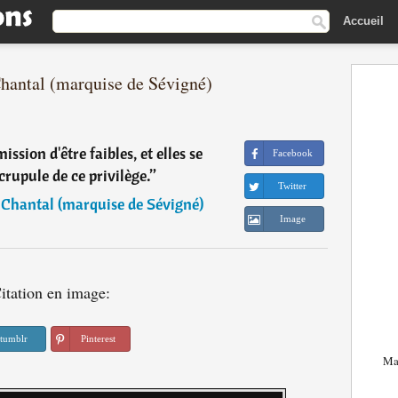
Accueil
Chantal (marquise de Sévigné)
sion d'être faibles, et elles se
Facebook
crupule de ce privilège.
”
Twitter
Chantal (marquise de Sévigné)
Image
itation en image:
tumblr
Pinterest
Mar