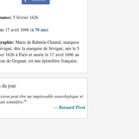
ssance:
5 février 1626
ès:
(à 70 ans)
17 avril 1696
graphie:
Marie de Rabutin-Chantal, marquise
évigné, dite la marquise de Sévigné, née le 5
ier 1626 à Paris et morte le 17 avril 1696 au
eau de Grignan, est une épistolière française.
n du jour
vision peut être un impitoyable neuroleptique et
”
ant somnifère.
Bernard Pivot
—