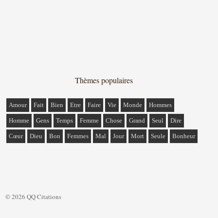
Thèmes populaires
Amour
Fait
Bien
Etre
Faire
Vie
Monde
Hommes
Homme
Gens
Temps
Femme
Chose
Grand
Seul
Dire
Cœur
Dieu
Bon
Femmes
Mal
Jour
Mort
Seule
Bonheur
© 2026 QQ Citations