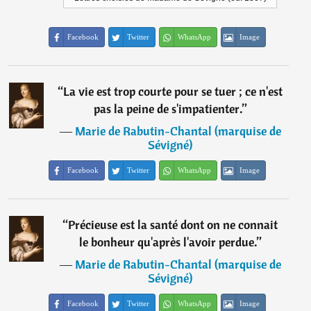
Facebook
Twitter
WhatsApp
Image
“
La vie est trop courte pour se tuer ; ce n'est
pas la peine de s'impatienter.
”
―
Marie de Rabutin-Chantal (marquise de
Sévigné)
Facebook
Twitter
WhatsApp
Image
“
Précieuse est la santé dont on ne connait
le bonheur qu'après l'avoir perdue.
”
―
Marie de Rabutin-Chantal (marquise de
Sévigné)
Facebook
Twitter
WhatsApp
Image