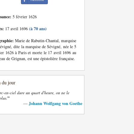
ssance:
5 février 1626
ès:
(à 70 ans)
17 avril 1696
graphie:
Marie de Rabutin-Chantal, marquise
évigné, dite la marquise de Sévigné, née le 5
ier 1626 à Paris et morte le 17 avril 1696 au
eau de Grignan, est une épistolière française.
n du jour
rc-en-ciel dure un quart d'heure, on ne le
”
plus.
Johann Wolfgang von Goethe
—