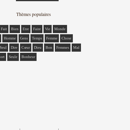
Thèmes populaires
Fait
Bien
Etre
Faire
Vie
Monde
Homme
Gens
Temps
Femme
Chose
Seul
Dire
Cœur
Dieu
Bon
Femmes
Mal
ort
Seule
Bonheur