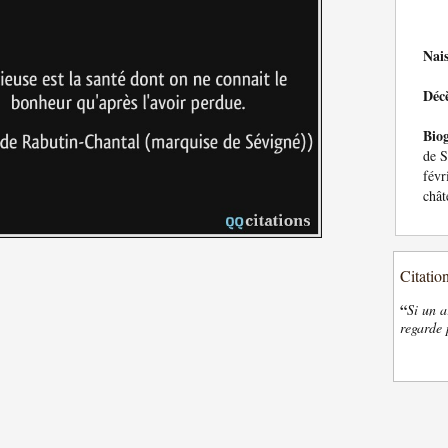
Nai
Déc
Bio
de S
févr
chât
Citatio
“
Si un a
regarde 