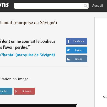
Accueil
Chantal (marquise de Sévigné)
té dont on ne connait le bonheur
Facebook
s l'avoir perdue.
”
Twitter
Chantal (marquise de Sévigné)
Image
itation en image:
tumblr
Pinterest
Mar