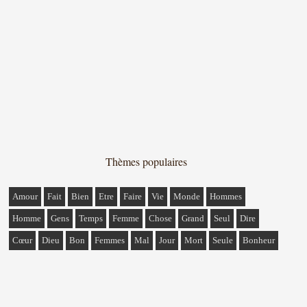
Thèmes populaires
Amour
Fait
Bien
Etre
Faire
Vie
Monde
Hommes
Homme
Gens
Temps
Femme
Chose
Grand
Seul
Dire
Cœur
Dieu
Bon
Femmes
Mal
Jour
Mort
Seule
Bonheur