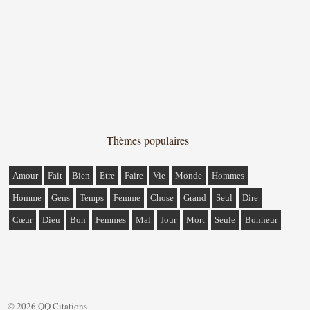
Thèmes populaires
Amour
Fait
Bien
Etre
Faire
Vie
Monde
Hommes
Homme
Gens
Temps
Femme
Chose
Grand
Seul
Dire
Cœur
Dieu
Bon
Femmes
Mal
Jour
Mort
Seule
Bonheur
© 2026 QQ Citations