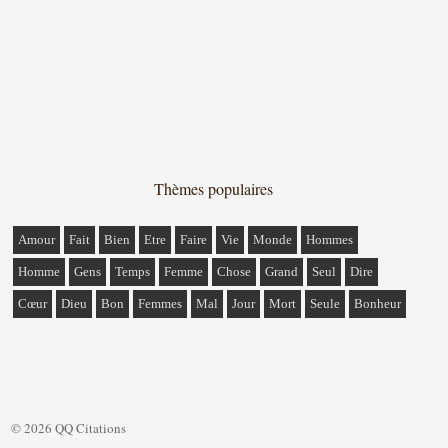
Thèmes populaires
Amour
Fait
Bien
Etre
Faire
Vie
Monde
Hommes
Homme
Gens
Temps
Femme
Chose
Grand
Seul
Dire
Cœur
Dieu
Bon
Femmes
Mal
Jour
Mort
Seule
Bonheur
© 2026 QQ Citations