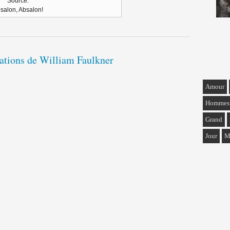
Source:
salon, Absalon!
tations de William Faulkner
Amour
Hommes
Grand
Jour
M