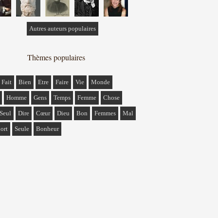
Autres auteurs populaires
Thèmes populaires
Fait
Bien
Etre
Faire
Vie
Monde
Homme
Gens
Temps
Femme
Chose
Seul
Dire
Cœur
Dieu
Bon
Femmes
Mal
ort
Seule
Bonheur