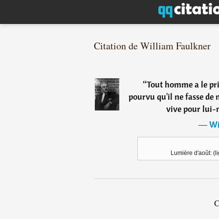
Citation de William Faulkner
“
Tout homme a le pri
pourvu qu'il ne fasse de
vive pour lui
―
Wi
Lumière d'août: (l
C