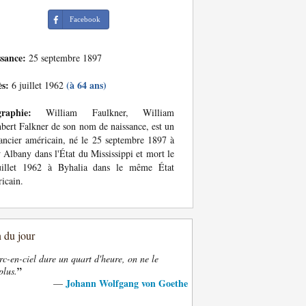
Facebook
ssance:
25 septembre 1897
ès:
(à 64 ans)
6 juillet 1962
graphie:
William Faulkner, William
bert Falkner de son nom de naissance, est un
ncier américain, né le 25 septembre 1897 à
Albany dans l'État du Mississippi et mort le
uillet 1962 à Byhalia dans le même État
icain.
n du jour
rc-en-ciel dure un quart d'heure, on ne le
”
plus.
Johann Wolfgang von Goethe
—