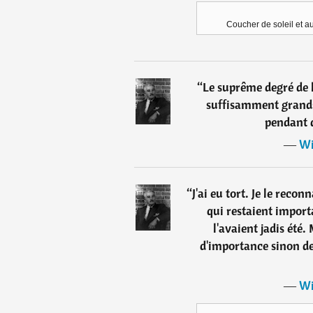
Coucher de soleil et a
“
Le suprême degré de la
suffisamment grands
pendant q
―
Wi
“
J'ai eu tort. Je le reconn
qui restaient import
l'avaient jadis été.
d'importance sinon de
―
Wi