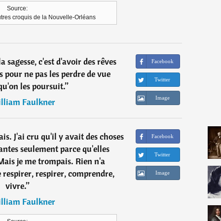
Source:
utres croquis de la Nouvelle-Orléans
 sagesse, c'est d'avoir des rêves
Facebook
 pour ne pas les perdre de vue
Twitter
u'on les poursuit.
”
Image
lliam Faulkner
ais. J'ai cru qu'il y avait des choses
Facebook
antes seulement parce qu'elles
Twitter
 Mais je me trompais. Rien n'a
 respirer, respirer, comprendre,
Image
vivre.
”
lliam Faulkner