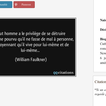
tumblr
Pinterest
Nai
Déc
Bio
Cuth
roma
New 
6 j
amér
Citatio
“
Si un a
regarde 