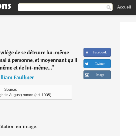
Accueil
vilège de se détruire lui-même
Facebook
 mal à personne, et moyennant qu'il
Twitter
-même et de lui-même...
”
Image
lliam Faulkner
Source:
ight in August) roman (ed. 1935)
itation en image: