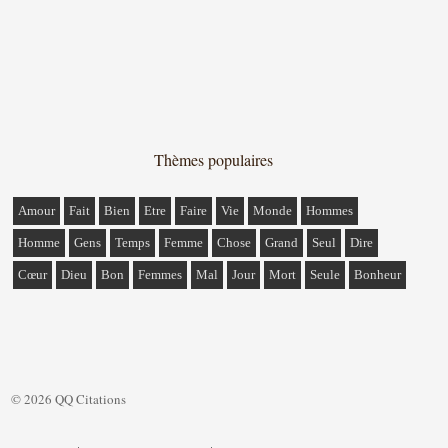
Thèmes populaires
Amour
Fait
Bien
Etre
Faire
Vie
Monde
Hommes
Homme
Gens
Temps
Femme
Chose
Grand
Seul
Dire
Cœur
Dieu
Bon
Femmes
Mal
Jour
Mort
Seule
Bonheur
© 2026 QQ Citations