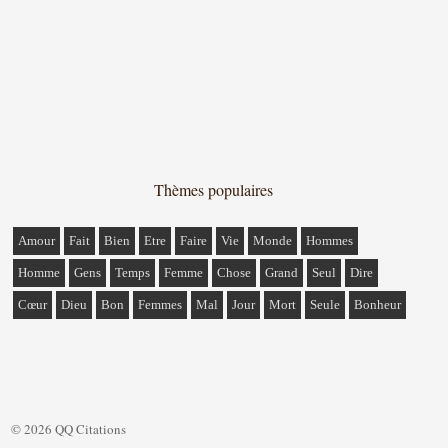
Thèmes populaires
Amour
Fait
Bien
Etre
Faire
Vie
Monde
Hommes
Homme
Gens
Temps
Femme
Chose
Grand
Seul
Dire
Cœur
Dieu
Bon
Femmes
Mal
Jour
Mort
Seule
Bonheur
© 2026 QQ Citations