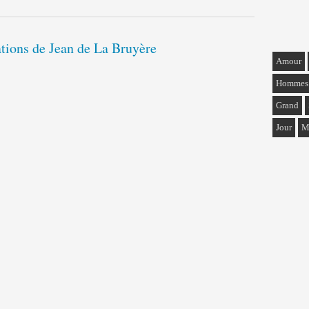
ations de Jean de La Bruyère
Amour
Hommes
Grand
Jour
M