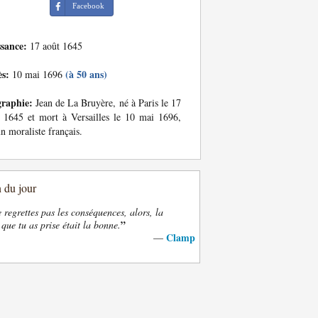
Facebook
ssance:
17 août 1645
ès:
(à 50 ans)
10 mai 1696
graphie:
Jean de La Bruyère, né à Paris le 17
 1645 et mort à Versailles le 10 mai 1696,
un moraliste français.
n du jour
e regrettes pas les conséquences, alors, la
”
 que tu as prise était la bonne.
Clamp
—