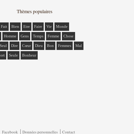
Thèmes populaires
Fait
Bien
Etre
Faire
Vie
Monde
Homme
Gens
Temps
Femme
Chose
Seul
Dire
Cœur
Dieu
Bon
Femmes
Mal
ort
Seule
Bonheur
Facebook
Données personnelles
Contact