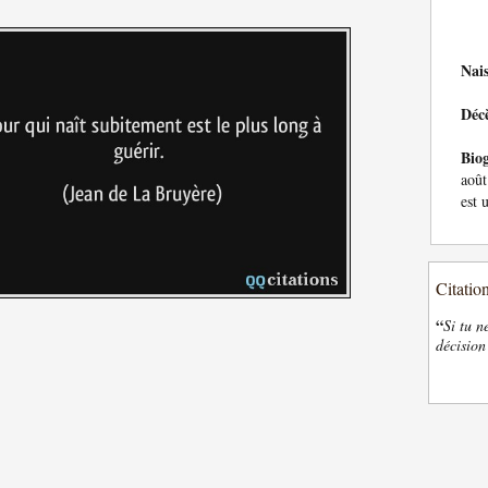
Nai
Déc
Bio
août
est 
Citatio
“
Si tu n
décision