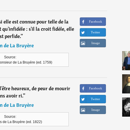
 elle est connue pour telle de la
Facebook
u'infidèle : s'il la croit fidèle, elle
Twitter
st perfide.
”
Image
n de La Bruyère
Source:
onsieur de La Bruyère (ed. 1759)
 d'être heureux, de peur de mourir
Facebook
ns avoir ri.
”
Twitter
n de La Bruyère
Image
Source:
s de La Bruyère (ed. 1822)