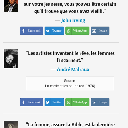
sur votre jeunesse, vous pouvez être certain
qu'il trouve que vous avez vieilli.
”
―
John Irving
Facebook
Twitter
WhatsApp
Image
“
Les artistes inventent le rêve, les femmes
l'incarnent.
”
―
André Malraux
Source:
La corde et les souris (ed. 1976)
Facebook
Twitter
WhatsApp
Image
“
La femme, assure la Bible, est la dernière