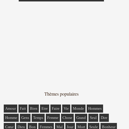
Thèmes populaires
Amour
Fait
Bien
Etre
Faire
Vie
Monde
Hommes
Homme
Gens
Temps
Femme
Chose
Grand
Seul
Dire
Cœur
Dieu
Bon
Femmes
Mal
Jour
Mort
Seule
Bonheur