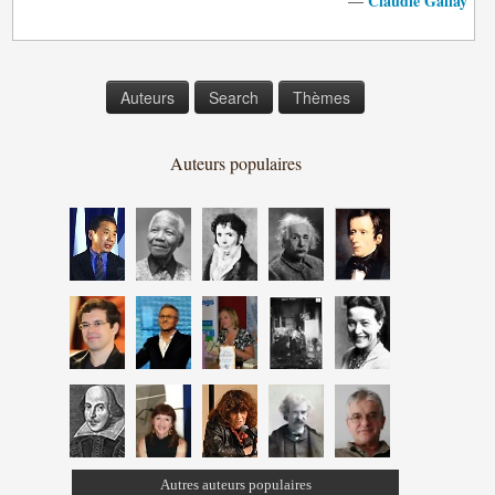
Claudie Gallay
—
Auteurs
Search
Thèmes
Auteurs populaires
Autres auteurs populaires