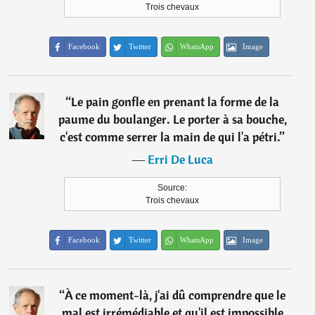
Trois chevaux
Facebook
Twitter
WhatsApp
Image
“
Le pain gonfle en prenant la forme de la
paume du boulanger. Le porter à sa bouche,
c'est comme serrer la main de qui l'a pétri.
”
―
Erri De Luca
Source:
Trois chevaux
Facebook
Twitter
WhatsApp
Image
“
À ce moment-là, j'ai dû comprendre que le
mal est irrémédiable et qu'il est impossible