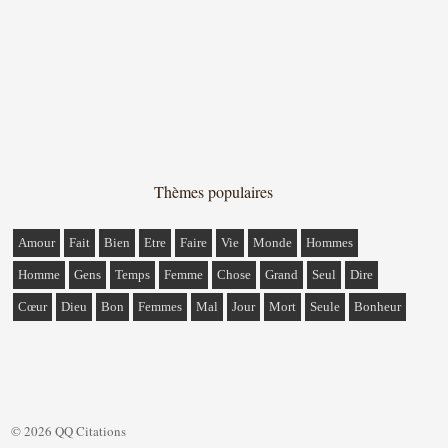
Thèmes populaires
Amour
Fait
Bien
Etre
Faire
Vie
Monde
Hommes
Homme
Gens
Temps
Femme
Chose
Grand
Seul
Dire
Cœur
Dieu
Bon
Femmes
Mal
Jour
Mort
Seule
Bonheur
© 2026 QQ Citations