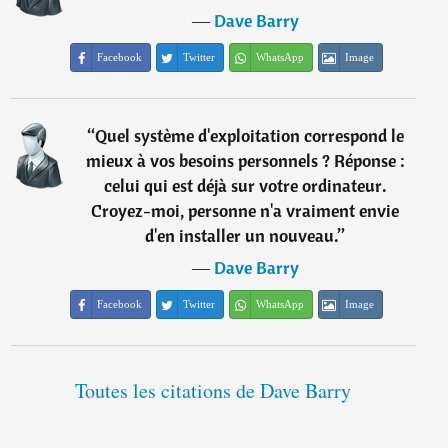
―
Dave Barry
Facebook
Twitter
WhatsApp
Image
“
Quel système d'exploitation correspond le
mieux à vos besoins personnels ? Réponse :
celui qui est déjà sur votre ordinateur.
Croyez-moi, personne n'a vraiment envie
d'en installer un nouveau.
”
―
Dave Barry
Facebook
Twitter
WhatsApp
Image
Toutes les citations de Dave Barry