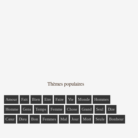
Thèmes populaires
Amour
Fait
Bien
Etre
Faire
Vie
Monde
Hommes
Homme
Gens
Temps
Femme
Chose
Grand
Seul
Dire
Cœur
Dieu
Bon
Femmes
Mal
Jour
Mort
Seule
Bonheur