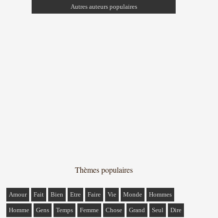
Autres auteurs populaires
Thèmes populaires
Amour
Fait
Bien
Etre
Faire
Vie
Monde
Hommes
Homme
Gens
Temps
Femme
Chose
Grand
Seul
Dire