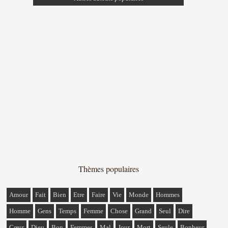
Thèmes populaires
Amour
Fait
Bien
Etre
Faire
Vie
Monde
Hommes
Homme
Gens
Temps
Femme
Chose
Grand
Seul
Dire
Cœur
Dieu
Bon
Femmes
Mal
Jour
Mort
Seule
Bonheur