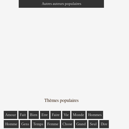
Autres auteurs populaires
Thèmes populaires
Amour
Fait
Bien
Etre
Faire
Vie
Monde
Hommes
Homme
Gens
Temps
Femme
Chose
Grand
Seul
Dire