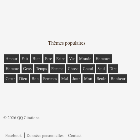
Thèmes populaires
Amour
Fait
Bien
Etre
Faire
Vie
Monde
Hommes
Homme
Gens
Temps
Femme
Chose
Grand
Seul
Dire
Cœur
Dieu
Bon
Femmes
Mal
Jour
Mort
Seule
Bonheur
© 2026 QQ Citations
Facebook
Données personnelles
Contact