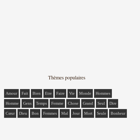
Thèmes populaires
Amour
Fait
Bien
Etre
Faire
Vie
Monde
Hommes
Homme
Gens
Temps
Femme
Chose
Grand
Seul
Dire
Cœur
Dieu
Bon
Femmes
Mal
Jour
Mort
Seule
Bonheur