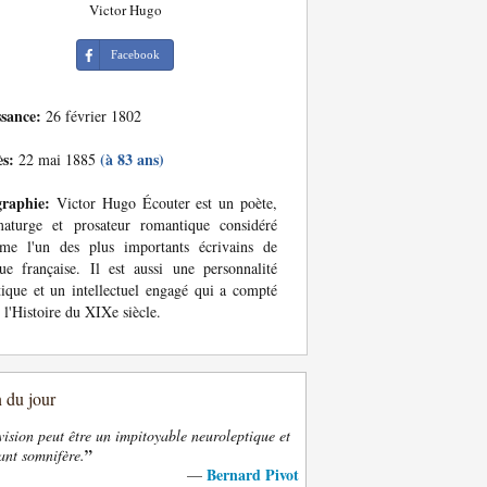
Victor Hugo
Facebook
ssance:
26 février 1802
ès:
(à 83 ans)
22 mai 1885
graphie:
Victor Hugo Écouter est un poète,
maturge et prosateur romantique considéré
me l'un des plus importants écrivains de
ue française. Il est aussi une personnalité
tique et un intellectuel engagé qui a compté
 l'Histoire du XIXe siècle.
n du jour
vision peut être un impitoyable neuroleptique et
”
ant somnifère.
Bernard Pivot
—