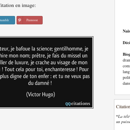
itation en image:
tumblr
Pinterest
Nai
Déc
Bio
dra
com
lang
poli
dans
Citatio
“
La télé
un puiss