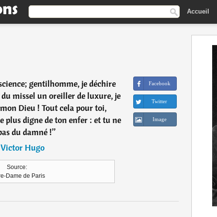
Accueil
 science; gentilhomme, je déchire
Facebook
du missel un oreiller de luxure, je
Twitter
mon Dieu ! Tout cela pour toi,
 plus digne de ton enfer : et tu ne
Image
pas du damné !
”
―
Victor Hugo
Source:
re-Dame de Paris