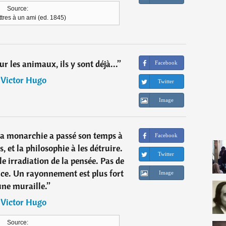
Source:
ttres à un ami (ed. 1845)
ur les animaux, ils y sont déjà...
”
Facebook
―
Victor Hugo
Twitter
Image
 la monarchie a passé son temps à
Facebook
, et la philosophie à les détruire.
Twitter
 irradiation de la pensée. Pas de
ance. Un rayonnement est plus fort
Image
une muraille.
”
―
Victor Hugo
Source: