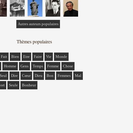
Autres auteurs populaires
Thèmes populaires
Fait
Bien
Etre
Faire
Vie
Monde
Homme
Gens
Temps
Femme
Chose
Seul
Dire
Cœur
Dieu
Bon
Femmes
Mal
ort
Seule
Bonheur