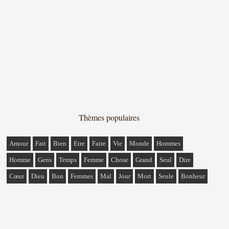
Thèmes populaires
Amour
Fait
Bien
Etre
Faire
Vie
Monde
Hommes
Homme
Gens
Temps
Femme
Chose
Grand
Seul
Dire
Cœur
Dieu
Bon
Femmes
Mal
Jour
Mort
Seule
Bonheur