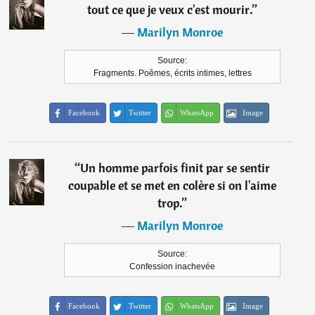
tout ce que je veux c'est mourir.
”
―
Marilyn Monroe
Source:
Fragments. Poêmes, écrits intimes, lettres
Facebook
Twitter
WhatsApp
Image
“
Un homme parfois finit par se sentir
coupable et se met en colère si on l'aime
trop.
”
―
Marilyn Monroe
Source:
Confession inachevée
Facebook
Twitter
WhatsApp
Image