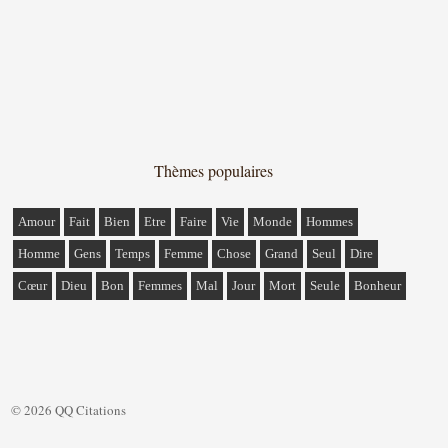
Thèmes populaires
Amour
Fait
Bien
Etre
Faire
Vie
Monde
Hommes
Homme
Gens
Temps
Femme
Chose
Grand
Seul
Dire
Cœur
Dieu
Bon
Femmes
Mal
Jour
Mort
Seule
Bonheur
© 2026 QQ Citations