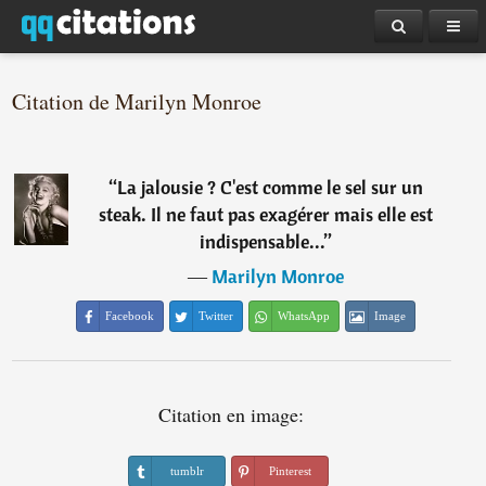
Citation de Marilyn Monroe
“
La jalousie ? C'est comme le sel sur un
steak. Il ne faut pas exagérer mais elle est
indispensable...
”
―
Marilyn Monroe
Facebook
Twitter
WhatsApp
Image
Citation en image:
tumblr
Pinterest