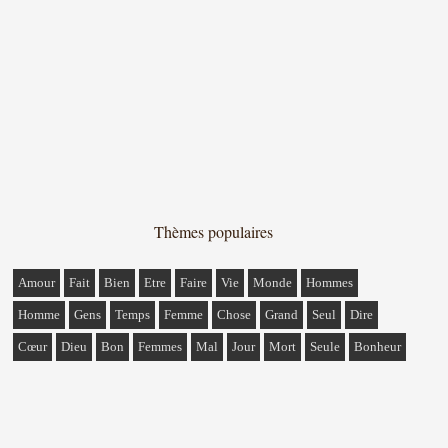
Thèmes populaires
Amour
Fait
Bien
Etre
Faire
Vie
Monde
Hommes
Homme
Gens
Temps
Femme
Chose
Grand
Seul
Dire
Cœur
Dieu
Bon
Femmes
Mal
Jour
Mort
Seule
Bonheur