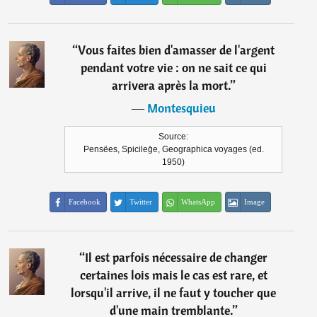
“
Vous faites bien d'amasser de l'argent
pendant votre vie : on ne sait ce qui
arrivera après la mort.
”
―
Montesquieu
Source:
Pensëes, Spicileg̀e, Geographica voyages (ed.
1950)
Facebook
Twitter
WhatsApp
Image
“
Il est parfois nécessaire de changer
certaines lois mais le cas est rare, et
lorsqu'il arrive, il ne faut y toucher que
d'une main tremblante.
”