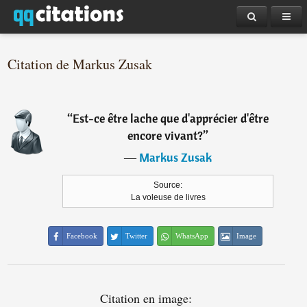
Citation de Markus Zusak
“
Est-ce être lache que d'apprécier d'être
encore vivant?
”
―
Markus Zusak
Source:
La voleuse de livres
Facebook
Twitter
WhatsApp
Image
Citation en image: