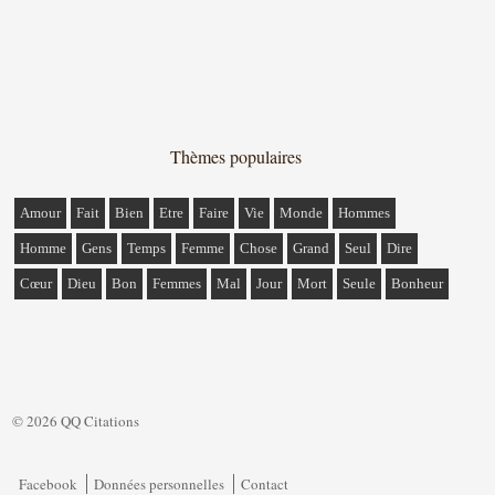
Thèmes populaires
Amour
Fait
Bien
Etre
Faire
Vie
Monde
Hommes
Homme
Gens
Temps
Femme
Chose
Grand
Seul
Dire
Cœur
Dieu
Bon
Femmes
Mal
Jour
Mort
Seule
Bonheur
© 2026 QQ Citations
Facebook
Données personnelles
Contact